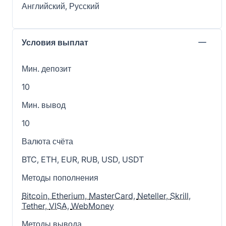
Английский,
Русский
Условия выплат
Мин. депозит
10
Мин. вывод
10
Валюта счёта
BTC,
ETH,
EUR,
RUB,
USD,
USDT
Методы пополнения
Bitcoin,
Etherium,
MasterCard,
Neteller,
Skrill,
Tether,
VISA,
WebMoney
Методы вывода