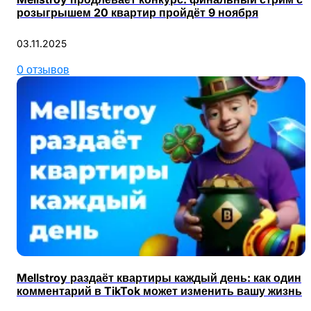
розыгрышем 20 квартир пройдёт 9 ноября
03.11.2025
0 отзывов
Mellstroy раздаёт квартиры каждый день: как один
комментарий в TikTok может изменить вашу жизнь