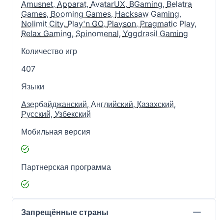
Amusnet,
Apparat,
AvatarUX,
BGaming,
Belatra
Games,
Booming Games,
Hacksaw Gaming,
Nolimit City,
Play'n GO,
Playson,
Pragmatic Play,
Relax Gaming,
Spinomenal,
Yggdrasil Gaming
Количество игр
407
Языки
Aзербайджанский,
Английский,
Казахский,
Русский,
Узбекский
Мобильная версия
Партнерская программа
Запрещённые страны