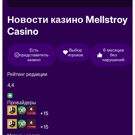
Новости казино Mellstroy
Casino
Есть
Выбор
6 месяцев
представитель
игроков
без
казино
нарушений
Рейтинг редакции
4,4
Провайдеры
+15
+15