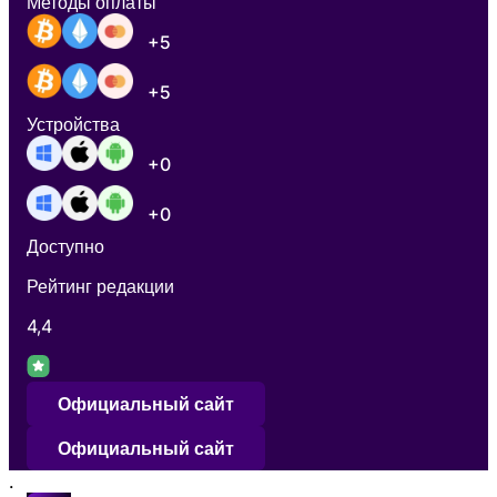
Методы оплаты
+5
+5
Устройства
+0
+0
Доступно
Рейтинг редакции
4,4
Официальный сайт
Официальный сайт
.