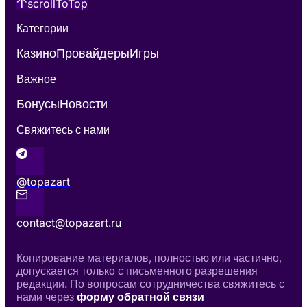
scrollToTop
Категории
Казино
Провайдеры
Игры
Важное
Бонусы
Новости
Свяжитесь с нами
@topazart
contact@topazart.ru
Копирование материалов, полностью или частично,
допускается только с письменного разрешения
редакции. По вопросам сотрудничества свяжитесь с
нами через
форму обратной связи