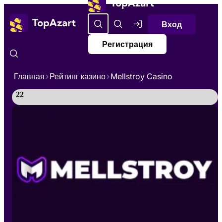
Вход
Регистрация
Главная
Рейтинг казино
Mellstroy Casino
22