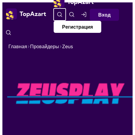
Вход
Регистрация
Главная
Провайдеры
Zeus