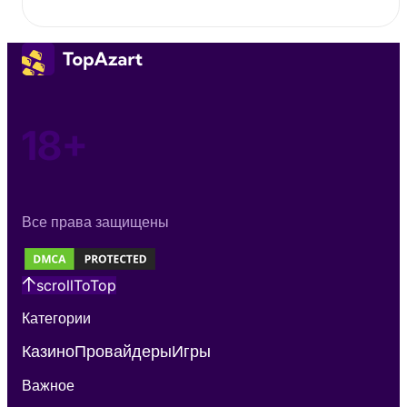
18+
Все права защищены
scrollToTop
Категории
Казино
Провайдеры
Игры
Важное