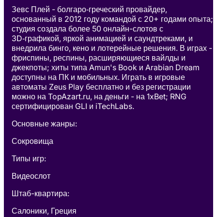
Зевс Плей - болгаро‑греческий провайдер,
основанный в 2012 году командой с 20+ годами опыта;
студия создала более 50 онлайн-слотов с
3D‑графикой, яркой анимацией и саундтреками, и
внедрила бинго, кено и лотерейные решения. В играх -
фриспины, респины, расширяющиеся вайлды и
джекпоты; хиты типа Amun's Book и Arabian Dream
доступны на ПК и мобильных. Играть в игровые
автоматы Zeus Play бесплатно и без регистрации
можно на TopAzart.ru, на деньги - на 1xBet; RNG
сертифицирован GLI и iTechLabs.
Основные жанры:
Сокровища
Типы игр:
Видеослот
Штаб-квартира:
Салоники, Греция