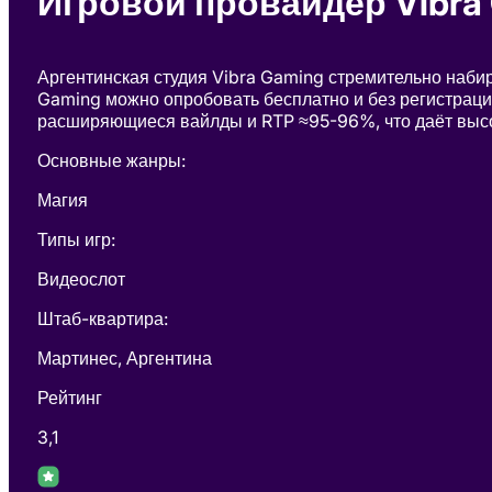
Игровой провайдер Vibra
Аргентинская студия Vibra Gaming стремительно набир
Gaming можно опробовать бесплатно и без регистрац
расширяющиеся вайлды и RTP ≈95-96%, что даёт высо
Основные жанры:
Магия
Типы игр:
Видеослот
Штаб-квартира:
Мартинес, Аргентина
Рейтинг
3,1