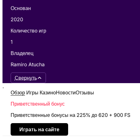
Основан
2020
Количество игр
1
Владелец
Ramiro Atucha
Свернуть
.
Обзор
Игры
Казино
Новости
Отзывы
Приветственный бонус
Приветственные бонусы на 225% до 620 + 900 FS
Играть на сайте