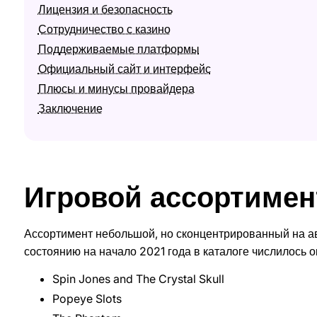
Лицензия и безопасность
Сотрудничество с казино
Поддерживаемые платформы
Официальный сайт и интерфейс
Плюсы и минусы провайдера
Заключение
Игровой ассортимен
Ассортимент небольшой, но сконцентрированный на авт
состоянию на начало 2021 года в каталоге числилось 
Spin Jones and The Crystal Skull
Popeye Slots