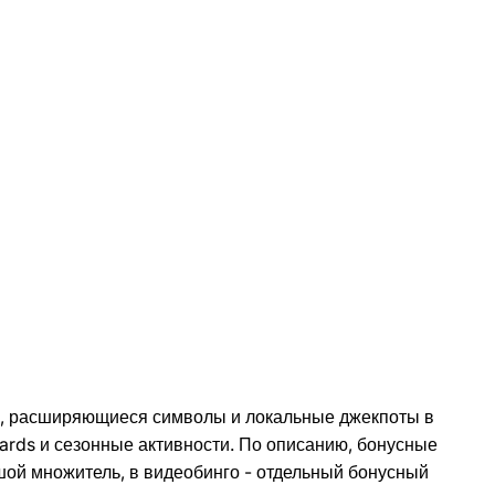
ы, расширяющиеся символы и локальные джекпоты в
ards и сезонные активности. По описанию, бонусные
ьшой множитель, в видеобинго - отдельный бонусный