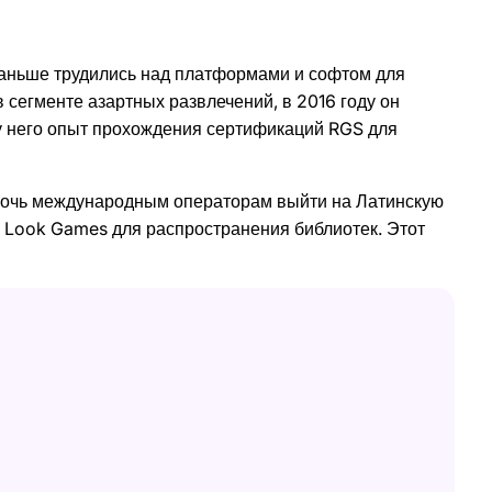
раньше трудились над платформами и софтом для
в сегменте азартных развлечений, в 2016 году он
 у него опыт прохождения сертификаций RGS для
омочь международным операторам выйти на Латинскую
st Look Games для распространения библиотек. Этот