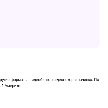
ругие форматы: видеобинго, видеопокер и пачинко. По
ой Америке.