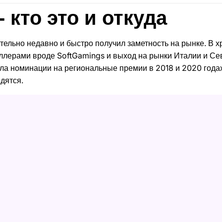
кто это и откуда
ительно недавно и быстро получил заметность на рынке. В 
еселлерами вроде SoftGamings и выход на рынки Италии и С
ла номинации на региональные премии в 2018 и 2020 годах
одятся.