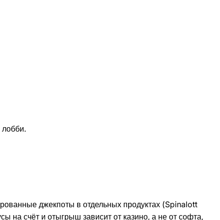
 лобби.
ованные джекпоты в отдельных продуктах (Spinalott
ы на счёт и отыгрыш зависит от казино, а не от софта,