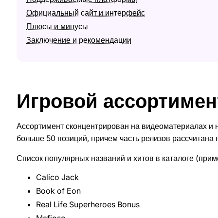
Официальный сайт и интерфейс
Плюсы и минусы
Заключение и рекомендации
Игровой ассортимен
Ассортимент сконцентрирован на видеоматериалах и н
больше 50 позиций, причем часть релизов рассчитана 
Список популярных названий и хитов в каталоге (прим
Calico Jack
Book of Eon
Real Life Superheroes Bonus