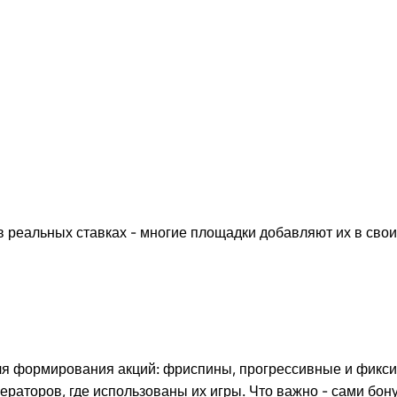
и в реальных ставках - многие площадки добавляют их в свои
я формирования акций: фриспины, прогрессивные и фиксир
ераторов, где использованы их игры. Что важно - сами бонус