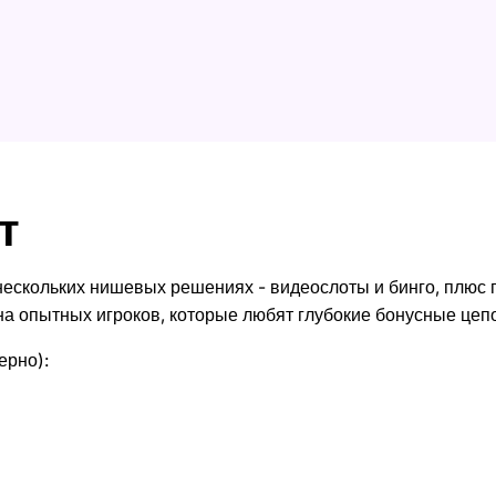
т
ескольких нишевых решениях - видеослоты и бинго, плюс г
на опытных игроков, которые любят глубокие бонусные цепо
ерно):