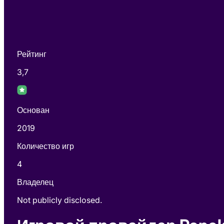
Рейтинг
3,7
Основан
2019
Количество игр
4
Владелец
Not publicly disclosed.