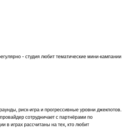
регулярно - студия любит тематические мини‑кампании
раунды, риск‑игра и прогрессивные уровни джекпотов.
, провайдер сотрудничает с партнёрами по
и в играх рассчитаны на тех, кто любит