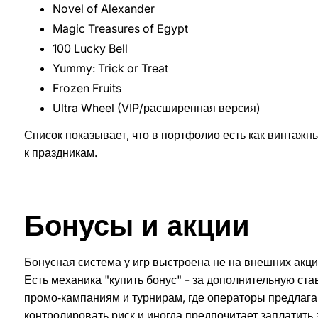
Novel of Alexander
Magic Treasures of Egypt
100 Lucky Bell
Yummy: Trick or Treat
Frozen Fruits
Ultra Wheel (VIP/расширенная версия)
Список показывает, что в портфолио есть как винтажн
к праздникам.
Бонусы и акции
Бонусная система у игр выстроена не на внешних акци
Есть механика "купить бонус" - за дополнительную ст
промо‑кампаниям и турнирам, где операторы предлагаю
контролировать риск и иногда предпочитает заплатить