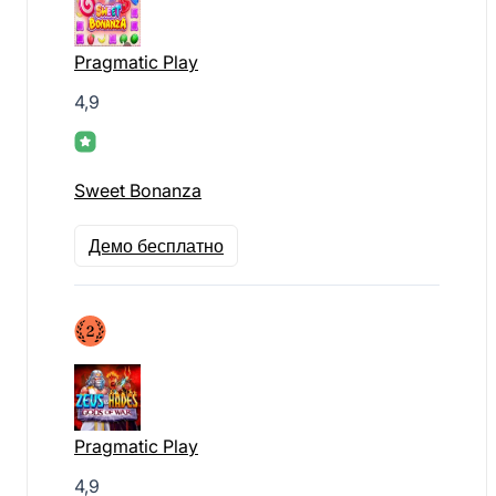
Pragmatic Play
4,9
Sweet Bonanza
Демо бесплатно
Pragmatic Play
4,9