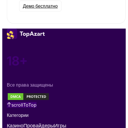
Демо бесплатно
18+
Все права защищены
scrollToTop
Категории
Казино
Провайдеры
Игры