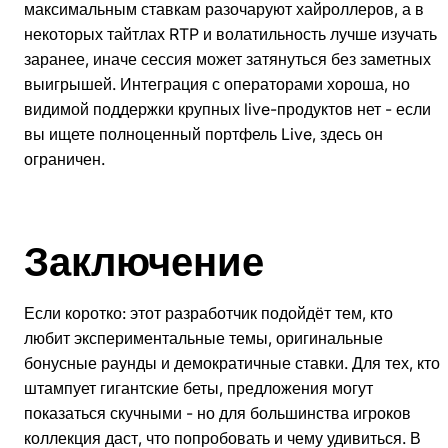
максимальным ставкам разочаруют хайроллеров, а в
некоторых тайтлах RTP и волатильность лучше изучать
заранее, иначе сессия может затянуться без заметных
выигрышей. Интеграция с операторами хороша, но
видимой поддержки крупных live-продуктов нет - если
вы ищете полноценный портфель Live, здесь он
ограничен.
Заключение
Если коротко: этот разработчик подойдёт тем, кто
любит экспериментальные темы, оригинальные
бонусные раунды и демократичные ставки. Для тех, кто
штампует гигантские беты, предложения могут
показаться скучными - но для большинства игроков
коллекция даст, что попробовать и чему удивиться. В