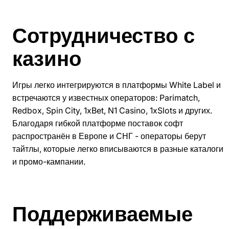
Сотрудничество с
казино
Игры легко интегрируются в платформы White Label и
встречаются у известных операторов: Parimatch,
Redbox, Spin City, 1xBet, N1 Casino, 1xSlots и других.
Благодаря гибкой платформе поставок софт
распространён в Европе и СНГ - операторы берут
тайтлы, которые легко вписываются в разные каталоги
и промо-кампании.
Поддерживаемые