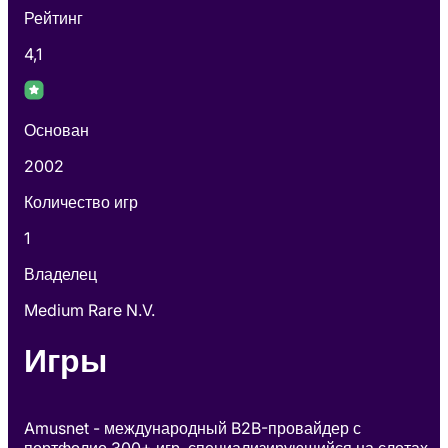
Рейтинг
4,1
Основан
2002
Количество игр
1
Владелец
Medium Rare N.V.
Игры
Amusnet - международный B2B-провайдер с
портфолио 300+ игр, специализирующийся на слотах,