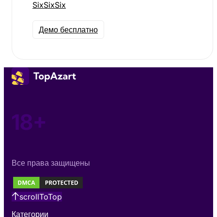
SixSixSix
Демо бесплатно
18+
Все права защищены
scrollToTop
Категории