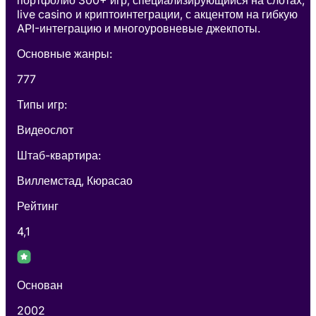
live casino и криптоинтеграции, с акцентом на гибкую
API-интеграцию и многоуровневые джекпоты.
Основные жанры:
777
Типы игр:
Видеослот
Штаб-квартира:
Виллемстад, Кюрасао
Рейтинг
4,1
Основан
2002