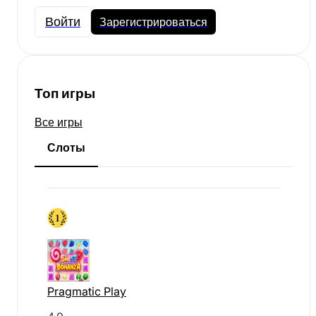
Войти
Зарегистрироваться
Топ игры
Все игры
Слоты
Pragmatic Play