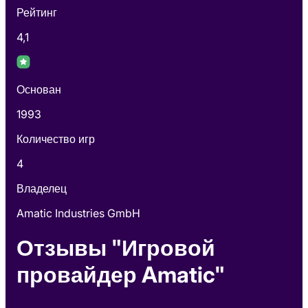
Рейтинг
4,1
Основан
1993
Количество игр
4
Владелец
Amatic Industries GmbH
Отзывы "Игровой
провайдер Amatic"