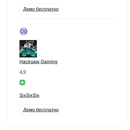
Демо бесплатно
Hacksaw Gaming
4,9
SixSixSix
Демо бесплатно