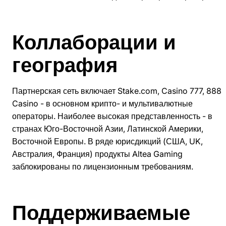
Коллаборации и
география
Партнерская сеть включает Stake.com, Casino 777, 888
Casino - в основном крипто- и мультивалютные
операторы. Наиболее высокая представленность - в
странах Юго-Восточной Азии, Латинской Америки,
Восточной Европы. В ряде юрисдикций (США, UK,
Австралия, Франция) продукты Altea Gaming
заблокированы по лицензионным требованиям.
Поддерживаемые