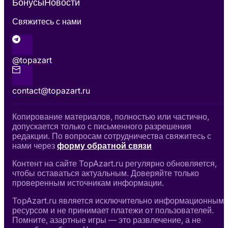
Бонусы
Новости
Свяжитесь с нами
@topazart
contact@topazart.ru
Копирование материалов, полностью или частично,
допускается только с письменного разрешения
редакции. По вопросам сотрудничества свяжитесь с
нами через
форму обратной связи
Контент на сайте TopAzart.ru регулярно обновляется,
чтобы оставаться актуальным. Доверяйте только
проверенным источникам информации.
TopAzart.ru является исключительно информационным
ресурсом и не принимает платежи от пользователей.
Помните, азартные игры — это развлечение, а не