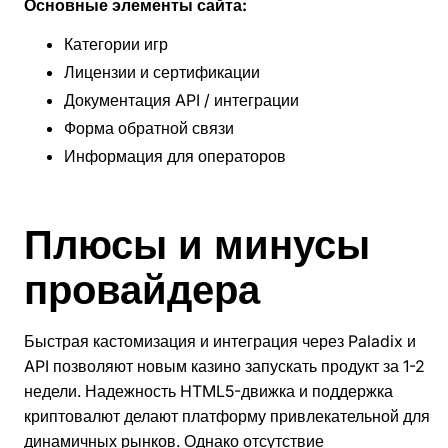
Основные элементы сайта:
Категории игр
Лицензии и сертификации
Документация API / интеграции
Форма обратной связи
Информация для операторов
Плюсы и минусы
провайдера
Быстрая кастомизация и интеграция через Paladix и
API позволяют новым казино запускать продукт за 1-2
недели. Надежность HTML5-движка и поддержка
криптовалют делают платформу привлекательной для
динамичных рынков. Однако отсутствие