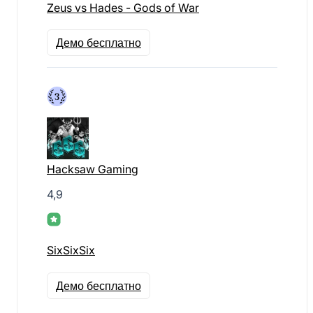
Zeus vs Hades - Gods of War
Демо бесплатно
Hacksaw Gaming
4,9
SixSixSix
Демо бесплатно