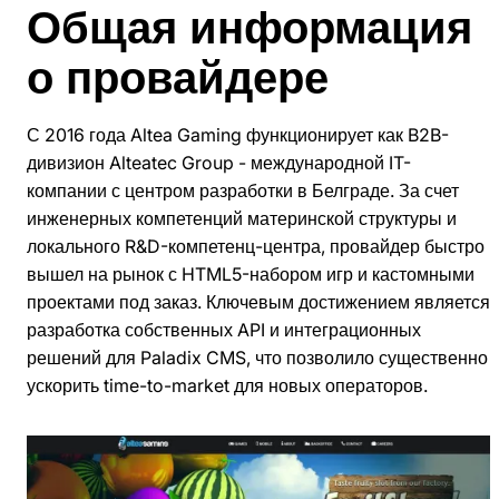
Общая информация
о провайдере
С 2016 года Altea Gaming функционирует как B2B-
дивизион Alteatec Group - международной IT-
компании с центром разработки в Белграде. За счет
инженерных компетенций материнской структуры и
локального R&D-компетенц-центра, провайдер быстро
вышел на рынок с HTML5-набором игр и кастомными
проектами под заказ. Ключевым достижением является
разработка собственных API и интеграционных
решений для Paladix CMS, что позволило существенно
ускорить time-to-market для новых операторов.