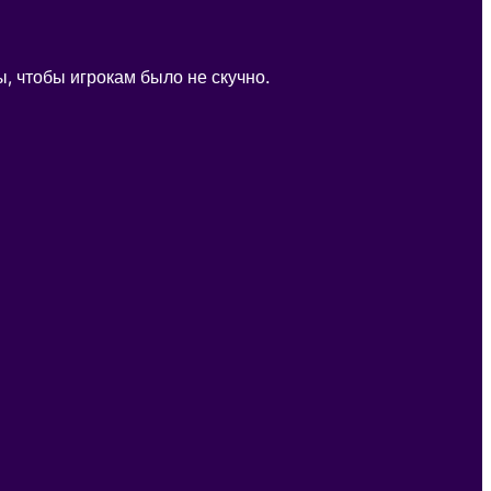
, чтобы игрокам было не скучно.