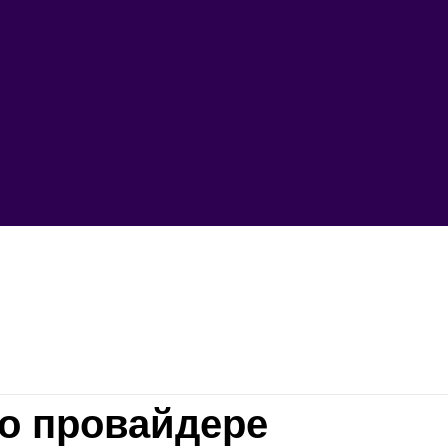
о провайдере