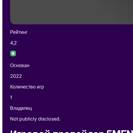
Рейтинг
4,2
Основан
2022
Количество игр
1
Владелец
Not publicly disclosed.