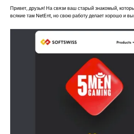
Привет, друзья! На связи ваш старый знакомый, которы
всякие там NetEnt, но свою работу делает хорошо и вы