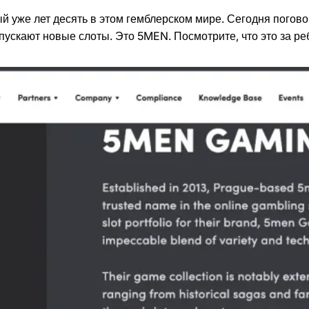
й уже лет десять в этом гемблерском мире. Сегодня поговор
пускают новые слоты. Это 5MEN. Посмотрите, что это за ре