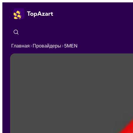
Главная
Провайдеры
5MEN