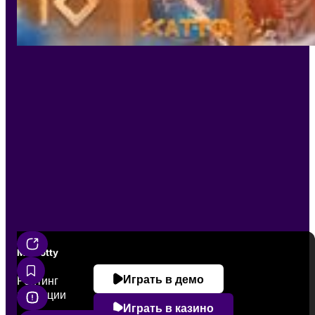
Mr.Slotty
Играть в демо
Рейтинг
редакции
Играть в казино