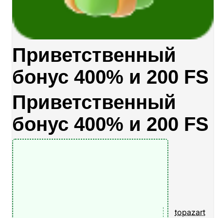
Приветственный
бонус 400% и 200 FS
Приветственный
бонус 400% и 200 FS
topazart