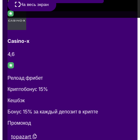
3,4
На весь экран
Casino-x
4,6
Релоад фрибет
Криптобонус 15%
Кешбэк
Бонус 15% за каждый депозит в крипте
Промокод
topazart