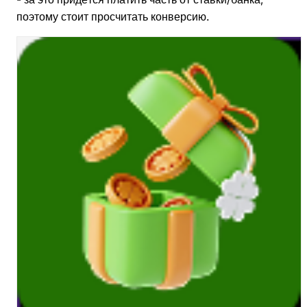
поэтому стоит просчитать конверсию.