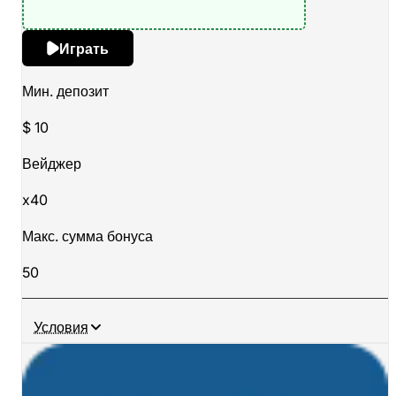
Играть
Мин. депозит
$ 10
Вейджер
x40
Макс. сумма бонуса
50
Условия
Пополняй счёт криптовалютой и получай
дополнительные 15% бонуса сверху!