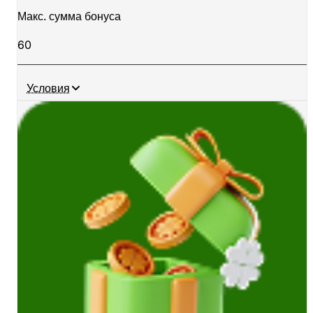
Макс. сумма бонуса
60
Условия
Хочешь быстро и без лишних проблем пополнить счёт?
Выбирай Piastrix и получай дополнительный бонус
20% до трёх раз в день! Отличная возможность
увеличить баланс и играть с хорошим преимуществом.