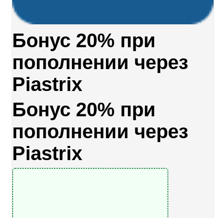
Бонус 20% при
пополнении через
Piastrix
Бонус 20% при
пополнении через
Piastrix