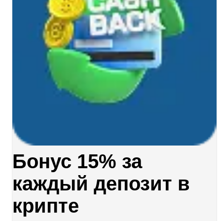
Бонус 15% за
каждый депозит в
крипте