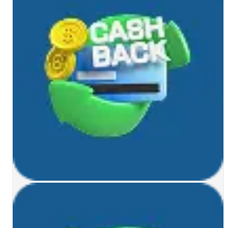
Этот бонус будет начисляться автоматически каждый
раз, когда ты вносишь депозит любой криптой из тех,
что доступны в кассе.
Зачисляй приятные плюшки на баланс и серьёзно
повышай свои шансы на большие выигрыши!