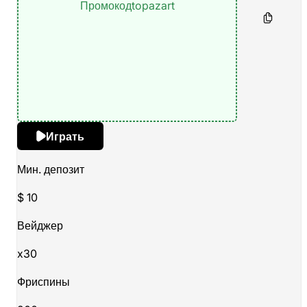
Промокод
topazart
Играть
Мин. депозит
$ 10
Вейджер
x30
Фриспины