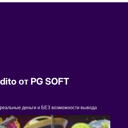
dito от PG SOFT
 реальные деньги
и
БЕЗ возможности вывода