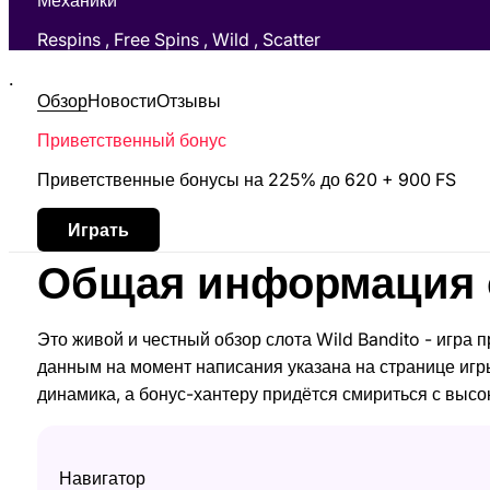
Respins
,
Free Spins
,
Wild
,
Scatter
.
Обзор
Новости
Отзывы
Приветственный бонус
Приветственные бонусы на 225% до 620 + 900 FS
Играть
Общая информация 
Это живой и честный обзор слота Wild Bandito - игра 
данным на момент написания указана на странице игры
динамика, а бонус-хантеру придётся смириться с высо
Навигатор