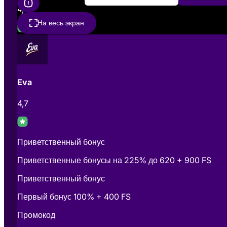
4,4
На весь экран
Eva
4,7
Приветственный бонус
Приветственные бонусы на 225% до 620 + 900 FS
Приветственный бонус
Первый бонус 100% + 400 FS
Промокод