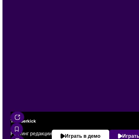
Thunderkick
Рейтинг редакции
Играть в демо
Играть