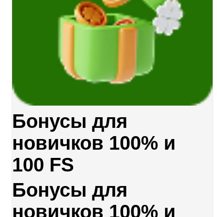
Бонусы для
новичков 100% и
100 FS
Бонусы для
новичков 100% и