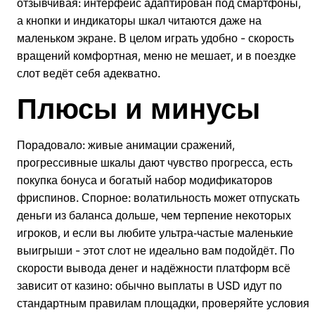
отзывчивая: интерфейс адаптирован под смартфоны,
а кнопки и индикаторы шкал читаются даже на
маленьком экране. В целом играть удобно - скорость
вращений комфортная, меню не мешает, и в поездке
слот ведёт себя адекватно.
Плюсы и минусы
Порадовало: живые анимации сражений,
прогрессивные шкалы дают чувство прогресса, есть
покупка бонуса и богатый набор модификаторов
фриспинов. Спорное: волатильность может отпускать
деньги из баланса дольше, чем терпение некоторых
игроков, и если вы любите ультра‑частые маленькие
выигрыши - этот слот не идеально вам подойдёт. По
скорости вывода денег и надёжности платформ всё
зависит от казино: обычно выплаты в USD идут по
стандартным правилам площадки, проверяйте условия