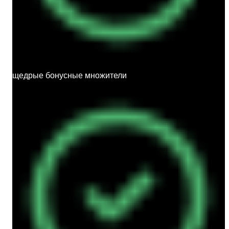
щедрые бонусные множители