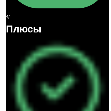
4,1
Плюсы