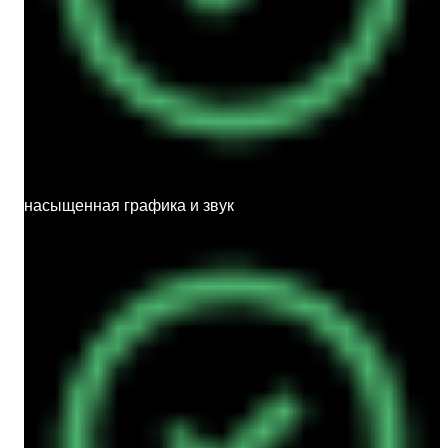
насыщенная графика и звук