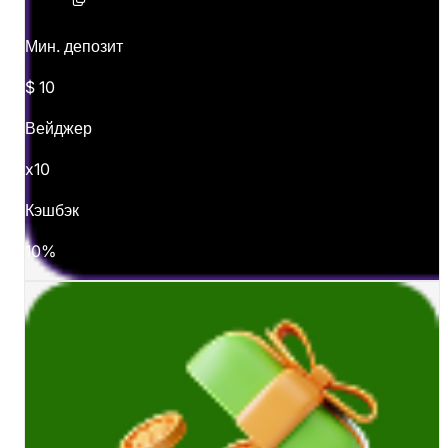
Мин. депозит
$ 10
Вейджер
x10
Кэшбэк
10%