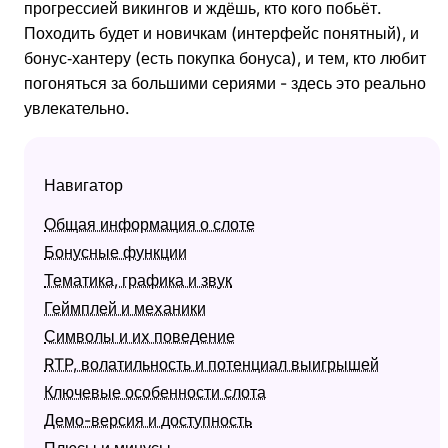
прогрессией викингов и ждёшь, кто кого побьёт.
Походить будет и новичкам (интерфейс понятный), и
бонус‑хантеру (есть покупка бонуса), и тем, кто любит
погоняться за большими сериями - здесь это реально
увлекательно.
Навигатор
Общая информация о слоте
Бонусные функции
Тематика, графика и звук
Геймплей и меxаники
Символы и иx поведение
RTP, волатильность и потенциал выигрышей
Ключевые особенности слота
Демо-версия и доступность