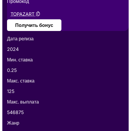
Промокод
TOPAZART
Получить бонус
Дата релиза
2024
Мин. ставка
0.25
Макс. ставка
125
Макс. выплата
546875
Жанр