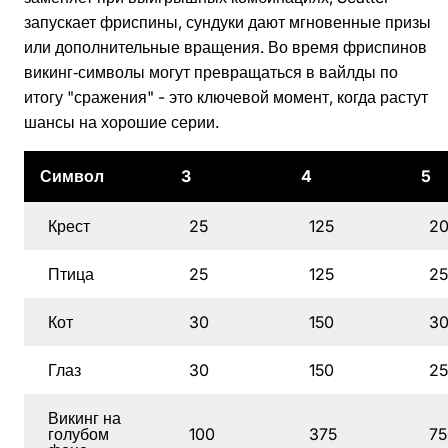
запускает фриспины, сундуки дают мгновенные призы
или дополнительные вращения. Во время фриспинов
викинг‑символы могут превращаться в вайлды по
итогу "сражения" - это ключевой момент, когда растут
шансы на хорошие серии.
Символ
3
4
5
Крест
25
125
2
Птица
25
125
2
Кот
30
150
3
Глаз
30
150
2
Викинг на
голубом
100
375
75