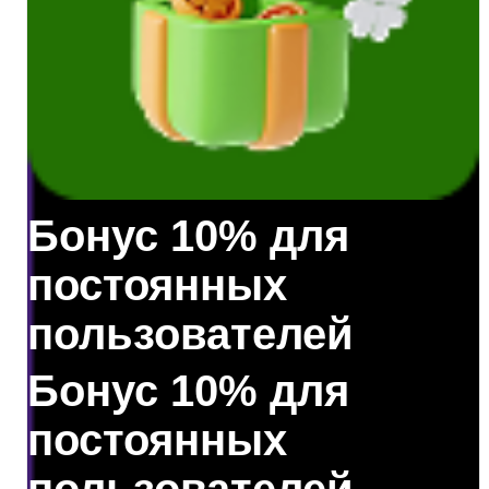
Бонус 10% для
постоянных
пользователей
Бонус 10% для
постоянных
пользователей