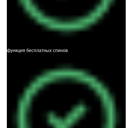
функция бесплатных спинов