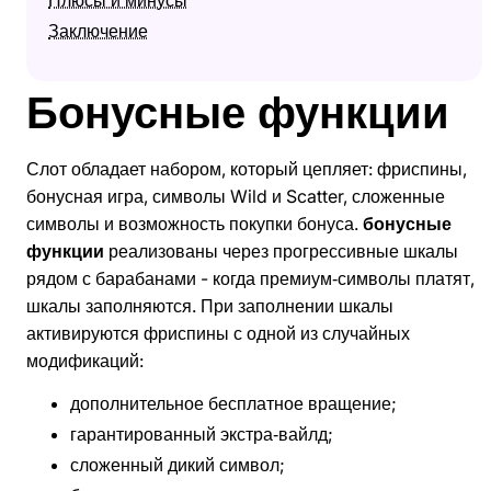
Плюсы и минусы
Заключение
Бонусные функции
Слот обладает набором, который цепляет: фриспины,
бонусная игра, символы Wild и Scatter, сложенные
символы и возможность покупки бонуса.
бонусные
функции
реализованы через прогрессивные шкалы
рядом с барабанами - когда премиум‑символы платят,
шкалы заполняются. При заполнении шкалы
активируются фриспины с одной из случайных
модификаций:
дополнительное бесплатное вращение;
гарантированный экстра‑вайлд;
сложенный дикий символ;