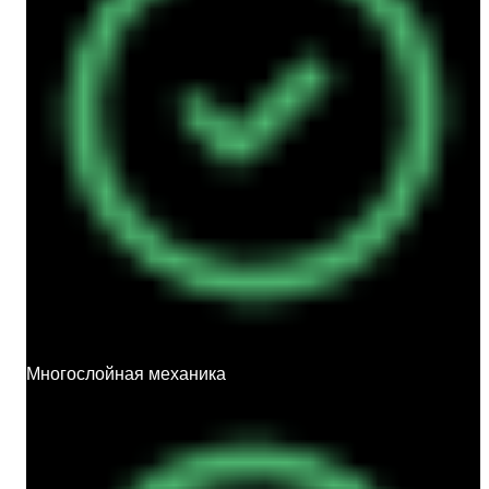
Многослойная механика