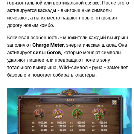
горизонтальной или вертикальной связке. После этого
активируется каскады - выигрышные символы
исчезают, а на их место падают новые, открывая
дорогу новым комбо.
Ключевая особенность - множители каждый выигрыш
заполняют
Charge Meter
, энергетическая шкала. Она
активирует
силы богов
, которые меняют символы,
удаляют лишнее или превращают поле в зону
тотального выигрыша. Wild-символ - руна - заменяет
базовые и помогает собирать кластеры.