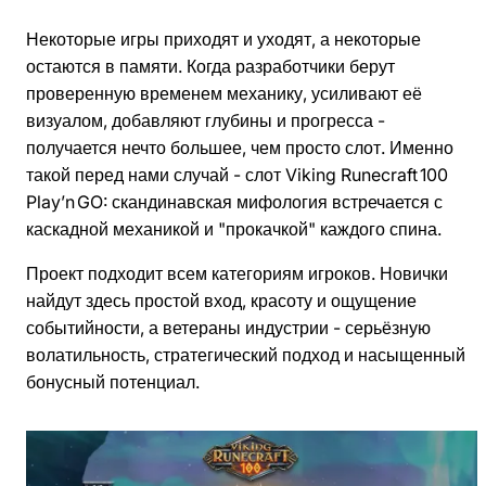
Некоторые игры приходят и уходят, а некоторые
остаются в памяти. Когда разработчики берут
проверенную временем механику, усиливают её
визуалом, добавляют глубины и прогресса -
получается нечто большее, чем просто слот. Именно
такой перед нами случай - слот Viking Runecraft 100
Play’n GO: скандинавская мифология встречается с
каскадной механикой и "прокачкой" каждого спина.
Проект подходит всем категориям игроков. Новички
найдут здесь простой вход, красоту и ощущение
событийности, а ветераны индустрии - серьёзную
волатильность, стратегический подход и насыщенный
бонусный потенциал.