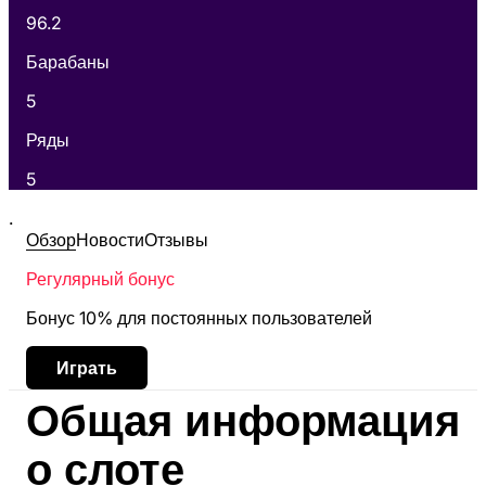
96.2
Барабаны
5
Ряды
5
.
Обзор
Новости
Отзывы
Регулярный бонус
Бонус 10% для постоянных пользователей
Играть
Общая информация
о слоте