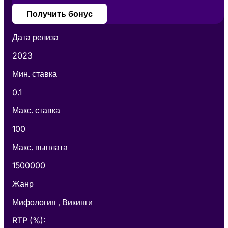
Получить бонус
Дата релиза
2023
Мин. ставка
0.1
Макс. ставка
100
Макс. выплата
1500000
Жанр
Мифология
,
Викинги
RTP (%):