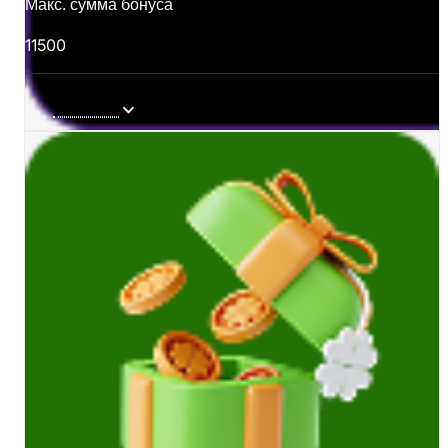
Макс. сумма бонуса
11500
Условия
Приветственный бонус для всех новичков