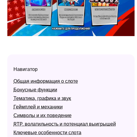
Навигатор
Общая информация о слоте
Бонусные функции
Тематика, графика и звук
Геймплей и механики
Символы и их поведение
RTP, волатильность и потенциал выигрышей
Ключевые особенности слота