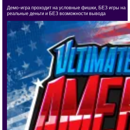
Демо-игра проходит на условные фишки,
БЕЗ игры на
реальные деньги
и
БЕЗ возможности вывода