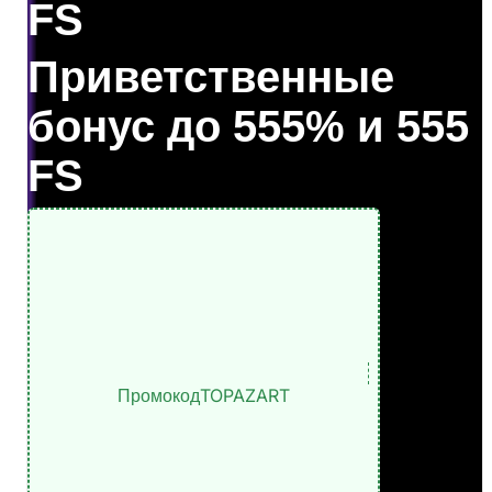
FS
Приветственные
бонус до 555% и 555
FS
Промокод
TOPAZART