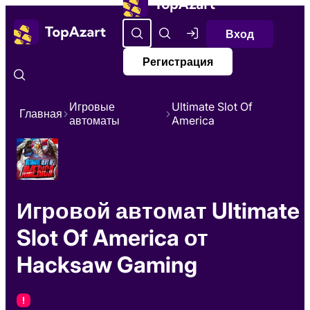
Вход
Регистрация
Игровые
Ultimate Slot Of
Главная
автоматы
America
Игровой автомат Ultimate
Slot Of America от
Hacksaw Gaming