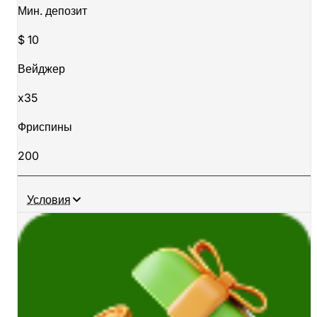
Мин. депозит
$ 10
Вейджер
x35
Фриспины
200
Условия
По средам и четвергам в Curse of the Werewolf
Megaways доступен бонус фриспинами:
от 1000 USD
— 40 FS, от 2500 USD — 60 FS, от 5000 USD — 80 FS,
от 10 000 USD — 100 FS, от 20 000 USD
криптовалютой — 200 FS.
Вейджер зависит от