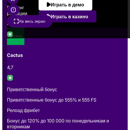
Играть в демо
Рейтинг
редакции
Играть в казино
На весь экран
4,3
Cactus
4,7
Приветственный бонус
Приветственные бонус до 555% и 555 FS
Релоад фрибет
Бонус до 120% до 100 000 по понедельникам и
вторникам