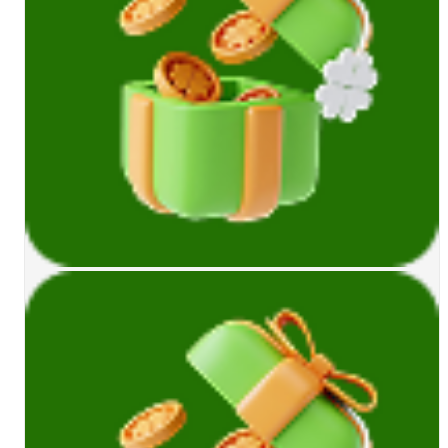
количества полученных спинов.