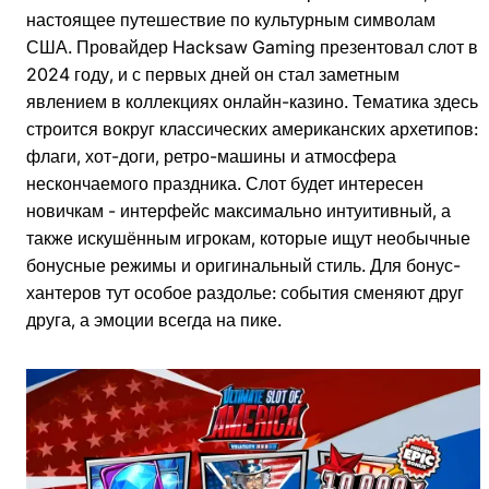
настоящее путешествие по культурным символам
США. Провайдер Hacksaw Gaming презентовал слот в
2024 году, и с первых дней он стал заметным
явлением в коллекциях онлайн-казино. Тематика здесь
строится вокруг классических американских архетипов:
флаги, хот-доги, ретро-машины и атмосфера
нескончаемого праздника. Слот будет интересен
новичкам - интерфейс максимально интуитивный, а
также искушённым игрокам, которые ищут необычные
бонусные режимы и оригинальный стиль. Для бонус-
хантеров тут особое раздолье: события сменяют друг
друга, а эмоции всегда на пике.