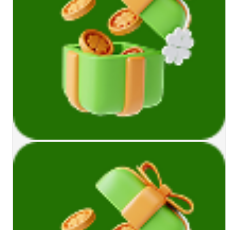
USD. Вейджер зависит от размера депозита.