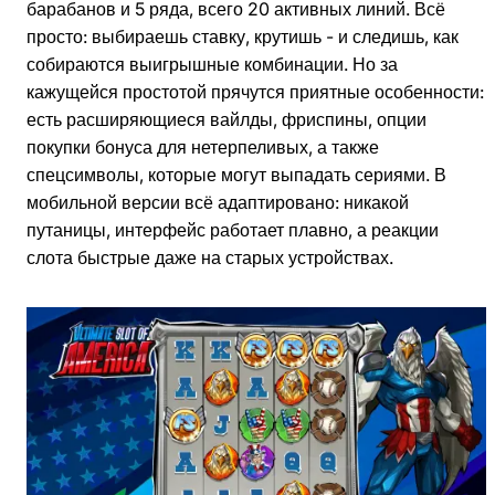
барабанов и 5 ряда, всего 20 активных линий. Всё
просто: выбираешь ставку, крутишь - и следишь, как
собираются выигрышные комбинации. Но за
кажущейся простотой прячутся приятные особенности:
есть расширяющиеся вайлды, фриспины, опции
покупки бонуса для нетерпеливых, а также
спецсимволы, которые могут выпадать сериями. В
мобильной версии всё адаптировано: никакой
путаницы, интерфейс работает плавно, а реакции
слота быстрые даже на старых устройствах.