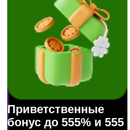
Приветственные
бонус до 555% и 555