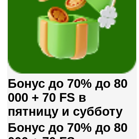
Бонус до 70% до 80
000 + 70 FS в
пятницу и субботу
Бонус до 70% до 80