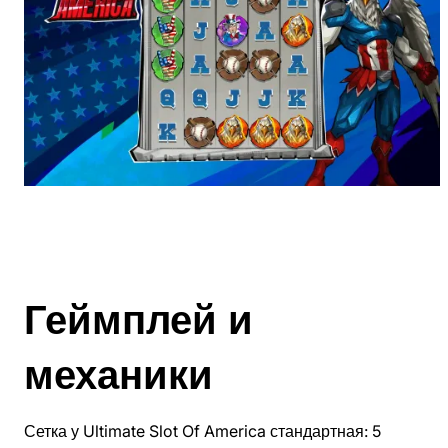
Геймплей и
механики
Сетка у Ultimate Slot Of America стандартная: 5