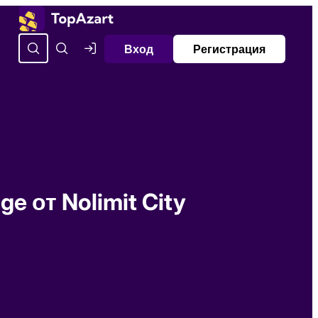
Вход
Регистрация
e от Nolimit City