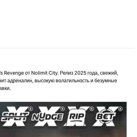
 Revenge от Nolimit City. Релиз 2025 года, свежий,
енит адреналин, высокую волатильность и безумные
авки.