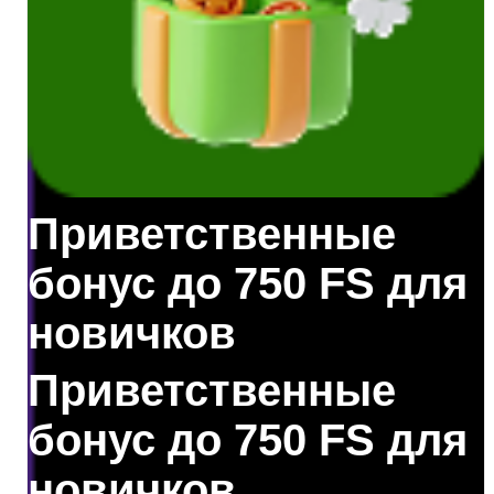
Приветственные
бонус до 750 FS для
новичков
Приветственные
бонус до 750 FS для
новичков