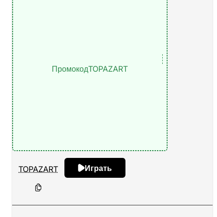
Промокод
TOPAZART
Играть
TOPAZART