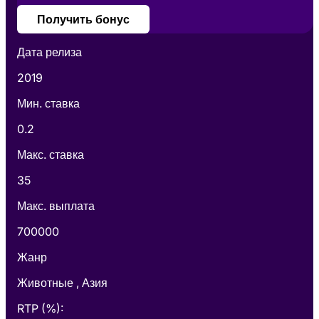
Получить бонус
Дата релиза
2019
Мин. ставка
0.2
Макс. ставка
35
Макс. выплата
700000
Жанр
Животные
,
Азия
RTP (%):