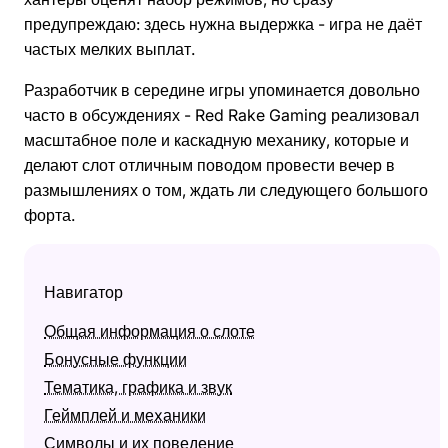
предупреждаю: здесь нужна выдержка - игра не даёт
частых мелких выплат.
Разработчик в середине игры упоминается довольно
часто в обсуждениях - Red Rake Gaming реализовал
масштабное поле и каскадную механику, которые и
делают слот отличным поводом провести вечер в
размышлениях о том, ждать ли следующего большого
форта.
Навигатор
Общая информация о слоте
Бонусные функции
Тематика, графика и звук
Геймплей и меxаники
Символы и их поведение