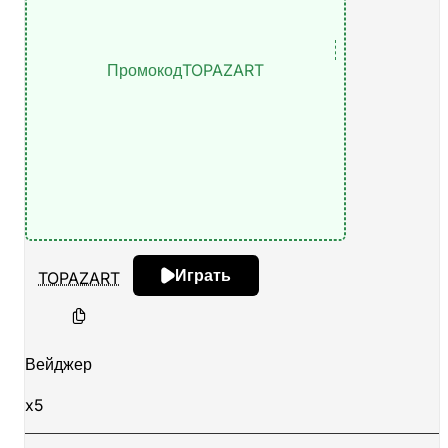
Промокод
TOPAZART
Играть
TOPAZART
Вейджер
x5