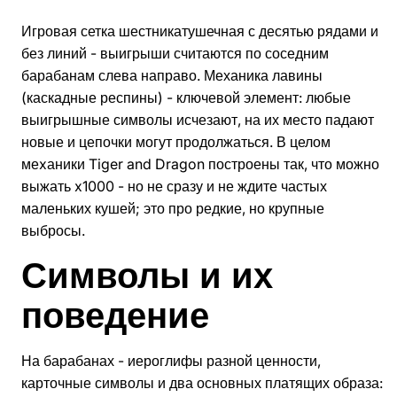
Игровая сетка шестникатушечная с десятью рядами и
без линий - выигрыши считаются по соседним
барабанам слева направо. Механика лавины
(каскадные респины) - ключевой элемент: любые
выигрышные символы исчезают, на их место падают
новые и цепочки могут продолжаться. В целом
меxаники Tiger and Dragon построены так, что можно
выжать x1000 - но не сразу и не ждите частых
маленьких кушей; это про редкие, но крупные
выбросы.
Символы и их
поведение
На барабанах - иероглифы разной ценности,
карточные символы и два основных платящих образа: