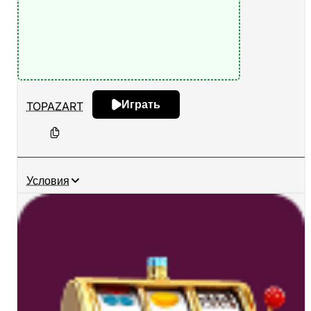
Играть
TOPAZART
Условия
Для активации необходимо сделать минимум 3
транзакции. Можно получать FS и другие бонусы.