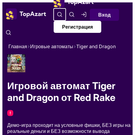
Вход
Регистрация
Главная
Игровые автоматы
Tiger and Dragon
Игровой автомат Tiger
and Dragon от Red Rake
Демо-игра проходит на условные фишки,
БЕЗ игры на
реальные деньги
и
БЕЗ возможности вывода