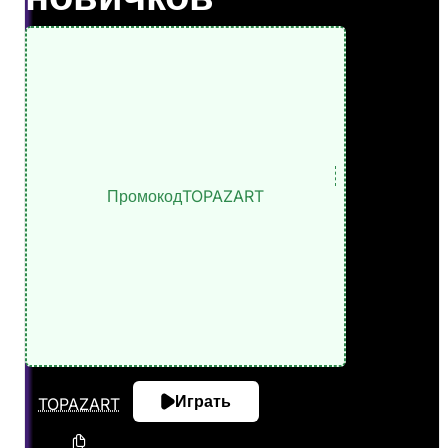
Промокод
TOPAZART
Играть
TOPAZART