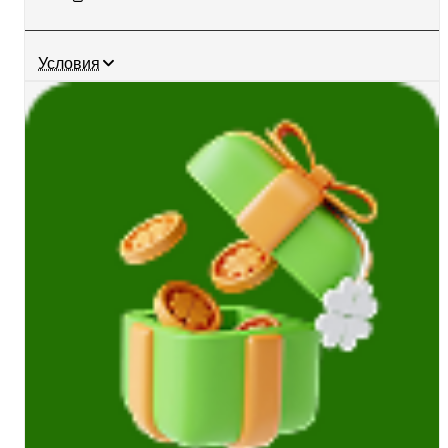
Условия
Бонус доступен постоянным пользователям по
вторникам.