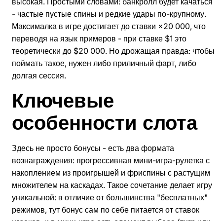
высокая. Простыми словами: банкролл будет качаться
- частые пустые спины и редкие удары по-крупному.
Максималка в игре достигает до ставки ×20 000, что
переводя на язык примеров - при ставке $1 это
теоретически до $20 000. Но дрожащая правда: чтобы
поймать такое, нужен либо приличный фарт, либо
долгая сессия.
Ключевые
особенности слота
Здесь не просто бонусы - есть два формата
вознаграждения: прогрессивная мини-игра-рулетка с
накоплением из проигрышей и фриспины с растущим
множителем на каскадах. Такое сочетание делает игру
уникальной: в отличие от большинства "бесплатных"
режимов, тут бонус сам по себе питается от ставок