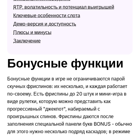
RTP, волатильность и потенциал выигрышей
Ключевые особенности слота
Демо-версия и доступность
Плюсы и минусы
Заключение
Бонусные функции
Бонусные функции в игре не ограничиваются парой
скучных фриспинов: их несколько, и каждая работает
по-своему. Есть фриспины до 20 штук и мини-игра в
виде рулетки, которую можно представить как
прогрессивный "джекпот", набираемый с
проигрышных спинов. Фриспины даются после
заполнения специальной панели букв BONUS - обычно
для этого нужно несколько подряд каскадов; в режиме