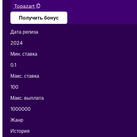
Topazart
Получить бонус
Дата релиза
2024
Мин. ставка
0.1
Макс. ставка
100
Макс. выплата
1000000
Жанр
История