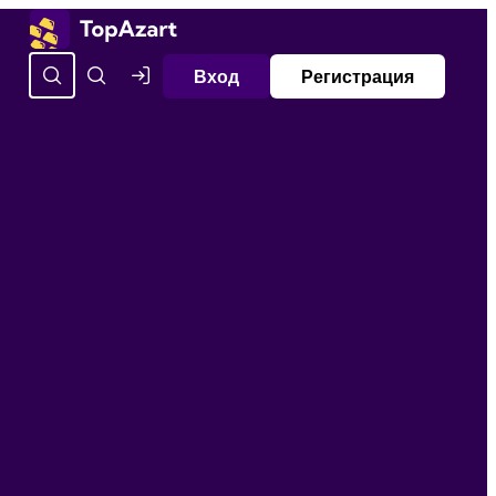
Вход
Регистрация