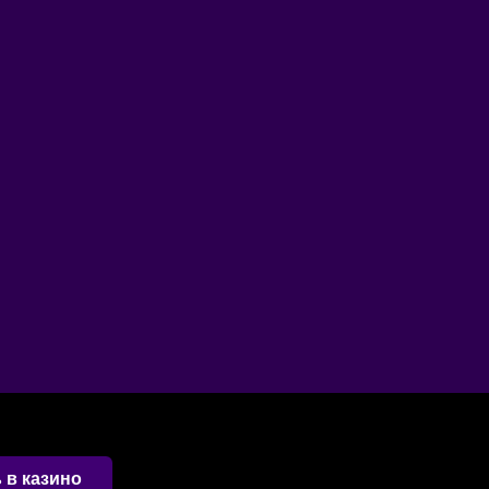
 в казино