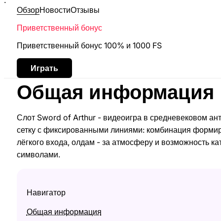
Обзор
Новости
Отзывы
Приветственный бонус
Приветственный бонус 100% и 1000 FS
Играть
Общая информация
Слот Sword of Arthur - видеоигра в средневековом ан
сетку с фиксированными линиями: комбинация формиру
лёгкого входа, олдам - за атмосферу и возможность к
символами.
Навигатор
Общая информация