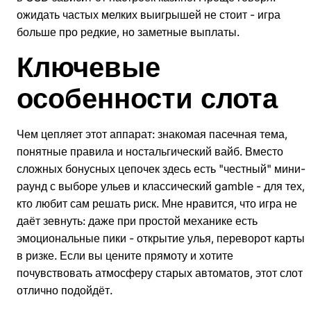
ожидать частых мелких выигрышей не стоит - игра
больше про редкие, но заметные выплаты.
Ключевые
особенности слота
Чем цепляет этот аппарат: знакомая пасечная тема,
понятные правила и ностальгический вайб. Вместо
сложных бонусных цепочек здесь есть "честный" мини-
раунд с выборе ульев и классический gamble - для тех,
кто любит сам решать риск. Мне нравится, что игра не
даёт зевнуть: даже при простой механике есть
эмоциональные пики - открытие улья, переворот карты
в ризке. Если вы цените прямоту и хотите
почувствовать атмосферу старых автоматов, этот слот
отлично подойдёт.