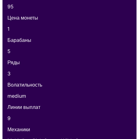
95
Цена монеты
1
Барабаны
5
Ряды
3
Волатильность
medium
Линии выплат
9
Механики