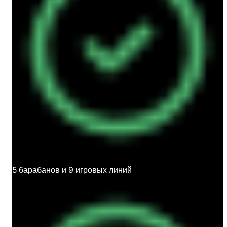
5 барабанов и 9 игровых линий