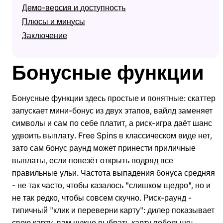
Демо-версия и доступность
Плюсы и минусы
Заключение
Бонусные функции
Бонусные функции здесь простые и понятные: скаттер
запускает мини-бонус из двух этапов, вайлд заменяет
символы и сам по себе платит, а риск-игра даёт шанс
удвоить выплату. Free Spins в классическом виде нет,
зато сам бонус раунд может принести приличные
выплаты, если повезёт открыть подряд все
правильные ульи. Частота выпадения бонуса средняя
- не так часто, чтобы казалось "слишком щедро", но и
не так редко, чтобы совсем скучно. Риск-раунд -
типичный "клик и переверни карту": дилер показывает
свою карту, вам нужно выбрать карту побольше;