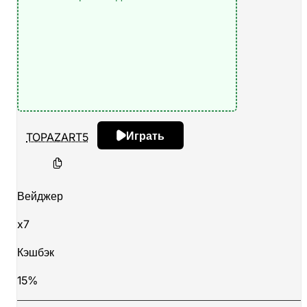
Играть
TOPAZART5
Вейджер
x7
Кэшбэк
15%