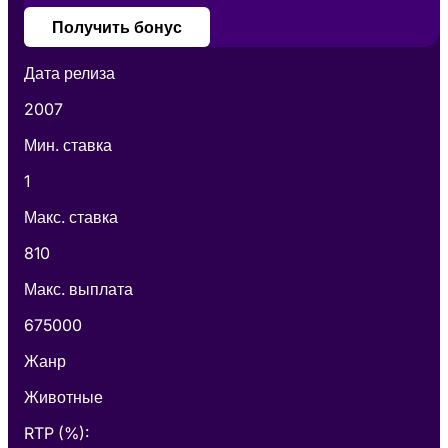
Получить бонус
Дата релиза
2007
Мин. ставка
1
Макс. ставка
810
Макс. выплата
675000
Жанр
Животные
RTP (%):