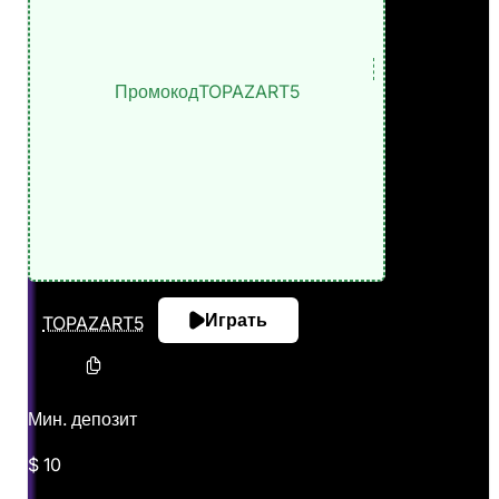
Промокод
TOPAZART5
Играть
TOPAZART5
Мин. депозит
$ 10