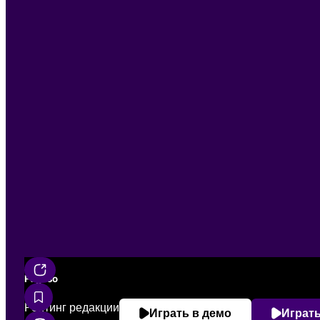
Fugaso
Рейтинг редакции
Играть в демо
Играть