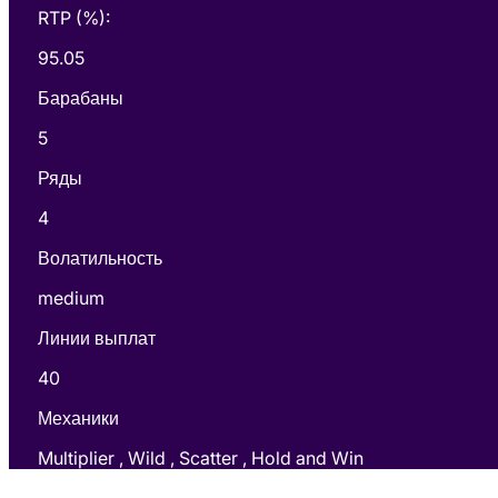
RTP (%):
95.05
Барабаны
5
Ряды
4
Волатильность
medium
Линии выплат
40
Механики
Multiplier
,
Wild
,
Scatter
,
Hold and Win
.