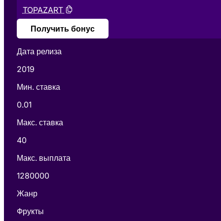
TOPAZART
Получить бонус
Дата релиза
2019
Мин. ставка
0.01
Макс. ставка
40
Макс. выплата
1280000
Жанр
Фрукты