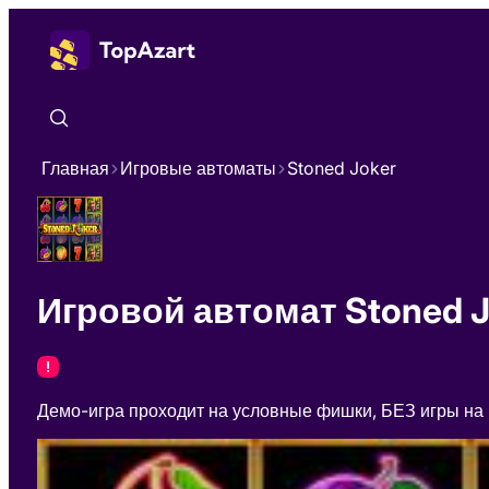
Главная
Игровые автоматы
Stoned Joker
Игровой автомат Stoned J
Демо-игра проходит на условные фишки,
БЕЗ игры на