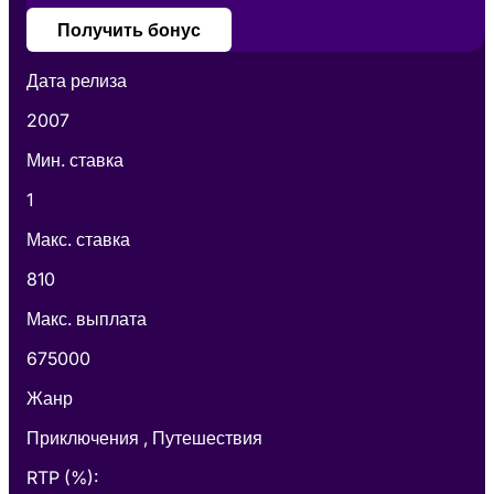
Получить бонус
Дата релиза
2007
Мин. ставка
1
Макс. ставка
810
Макс. выплата
675000
Жанр
Приключения
,
Путешествия
RTP (%):