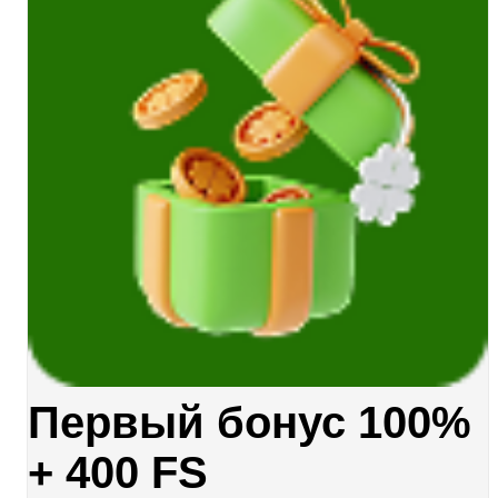
Первый бонус 100%
+ 400 FS