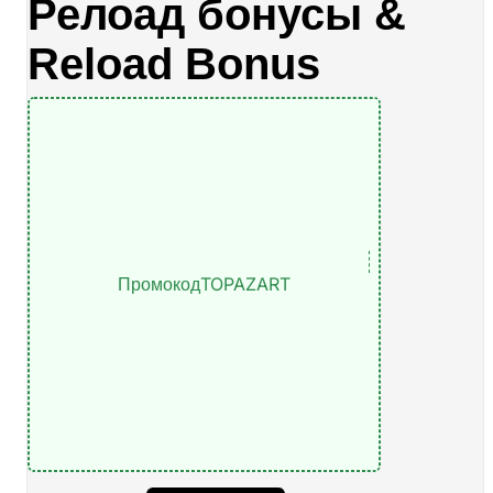
Релоад бонусы &
Reload Bonus
Промокод
TOPAZART