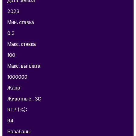
Дата релиза
2023
Мин. ставка
0.2
Макс. ставка
100
Макс. выплата
1000000
Жанр
Животные
,
3D
RTP (%):
94
Барабаны