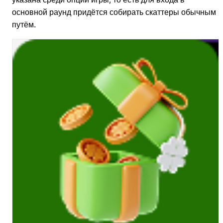
основной раунд придётся собирать скаттеры обычным
путём.