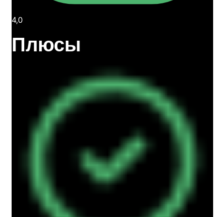
4,0
Плюсы