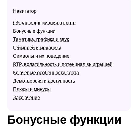
Навигатор
Общая информация о слоте
Бонусные функции
Тематика, графика и звук
Геймплей и меxаники
Символы и их поведение
RTP, волатильность и потенциал выигрышей
Ключевые особенности слота
Демо-версия и доступность
Плюсы и минусы
Заключение
Бонусные функции