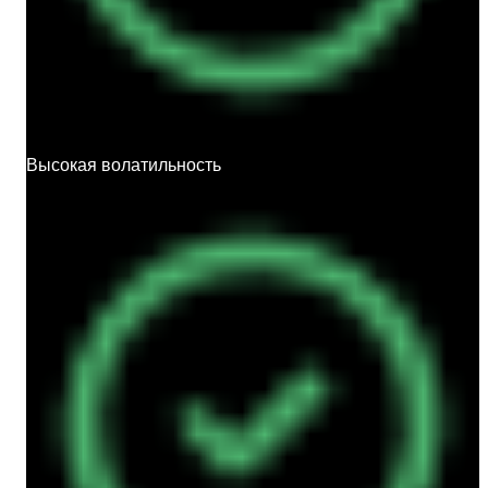
Высокая волатильность