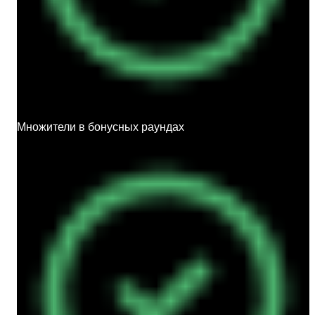
Множители в бонусных раундах