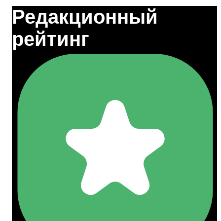
Редакционный
рейтинг