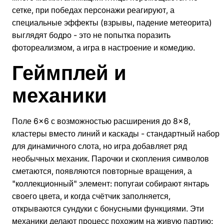
сетке, при победах персонажи реагируют, а
специальные эффекты (взрывы, падение метеорита)
выглядят бодро - это не попытка поразить
фотореализмом, а игра в настроение и комедию.
Геймплей и
меxаники
Поле 6×6 с возможностью расширения до 8×8,
кластеры вместо линий и каскады - стандартный набор
для динамичного слота, но игра добавляет ряд
необычных механик. Парочки и скопления символов
сметаются, появляются повторные вращения, а
"коллекционный" элемент: попугаи собирают янтарь
своего цвета, и когда счётчик заполняется,
открываются сундуки с бонусными функциями. Эти
механики делают процесс похожим на живую партию: