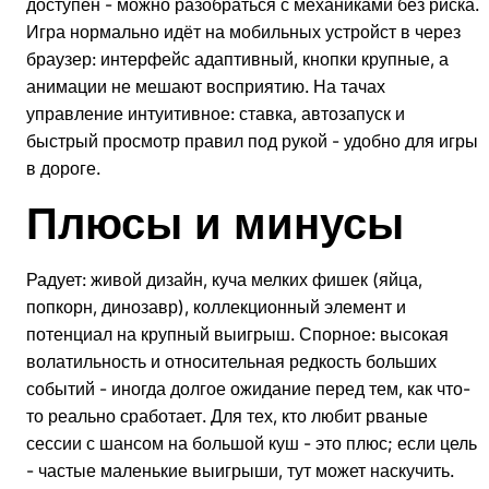
доступен - можно разобраться с механиками без риска.
Игра нормально идёт на мобильных устройст в через
браузер: интерфейс адаптивный, кнопки крупные, а
анимации не мешают восприятию. На тачах
управление интуитивное: ставка, автозапуск и
быстрый просмотр правил под рукой - удобно для игры
в дороге.
Плюсы и минусы
Радует: живой дизайн, куча мелких фишек (яйца,
попкорн, динозавр), коллекционный элемент и
потенциал на крупный выигрыш. Спорное: высокая
волатильность и относительная редкость больших
событий - иногда долгое ожидание перед тем, как что-
то реально сработает. Для тех, кто любит рваные
сессии с шансом на большой куш - это плюс; если цель
- частые маленькие выигрыши, тут может наскучить.