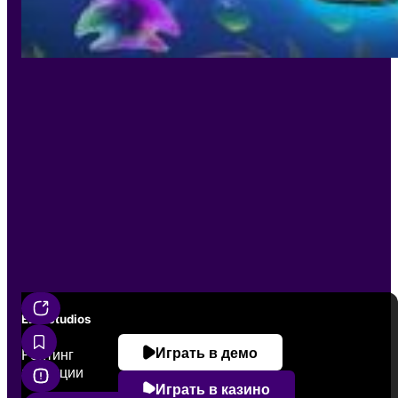
ELK Studios
Играть в демо
Рейтинг
редакции
Играть в казино