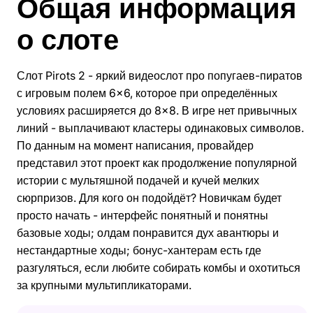
Общая информация
о слоте
Слот Pirots 2 - яркий видеослот про попугаев-пиратов
с игровым полем 6×6, которое при определённых
условиях расширяется до 8×8. В игре нет привычных
линий - выплачивают кластеры одинаковых символов.
По данным на момент написания, провайдер
представил этот проект как продолжение популярной
истории с мультяшной подачей и кучей мелких
сюрпризов. Для кого он подойдёт? Новичкам будет
просто начать - интерфейс понятный и понятны
базовые ходы; олдам понравится дух авантюры и
нестандартные ходы; бонус-хантерам есть где
разгуляться, если любите собирать комбы и охотиться
за крупными мультипликаторами.