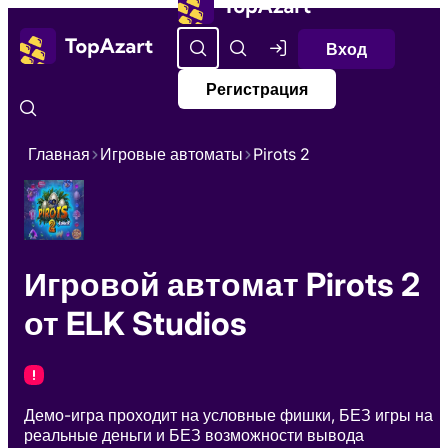
Вход
Регистрация
Главная
Игровые автоматы
Pirots 2
Игровой автомат Pirots 2
от ELK Studios
Демо-игра проходит на условные фишки,
БЕЗ игры на
реальные деньги
и
БЕЗ возможности вывода