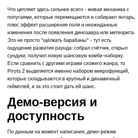
Что цепляет здесь сильнее всего - живая механика с
попугаями, которые перемещаются и собирают янтарь,
плюс эффект расширения поля и неожиданные
изменения после появления динозавра или метеорита.
Это не просто "щёлкать барабаны" - тут есть
ощущение развития раунда: собрал счётчик, открыл
сундуки, получил новую шансовую комби-наборку.
Если сравнить с другими играми схожего жанра, то
Pirots 2 выделяется именно набором микрофункций,
которые складываются в крупный и динамичный
геймплей, и за это стоит дать ей шанс.
Демо-версия и
доступность
По данным на момент написания, демо-режим