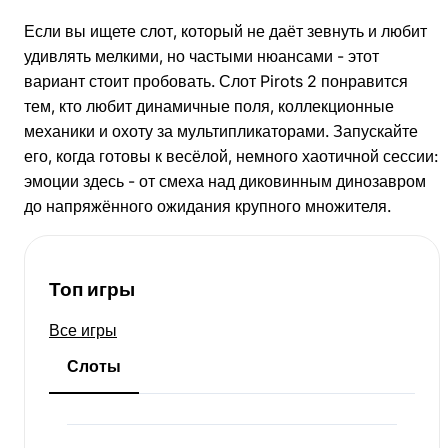
Если вы ищете слот, который не даёт зевнуть и любит
удивлять мелкими, но частыми нюансами - этот
вариант стоит пробовать. Слот Pirots 2 понравится
тем, кто любит динамичные поля, коллекционные
механики и охоту за мультипликаторами. Запускайте
его, когда готовы к весёлой, немного хаотичной сессии:
эмоции здесь - от смеха над диковинным динозавром
до напряжённого ожидания крупного множителя.
Топ игры
Все игры
Слоты