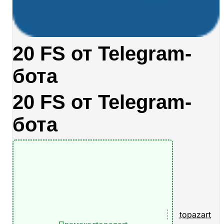
20 FS от Telegram-
бота
20 FS от Telegram-
бота
topazart