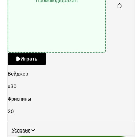
Промокод
topazart
Играть
Вейджер
x30
Фриспины
20
Условия