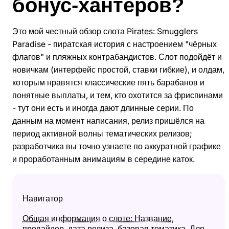
бонус-xантеров?
Это мой честный обзор слота Pirates: Smugglers
Paradise - пиратская история с настроением "чёрных
флагов" и пляжных контрабандистов. Слот подойдёт и
новичкам (интерфейс простой, ставки гибкие), и олдам,
которым нравятся классические пять барабанов и
понятные выплаты, и тем, кто охотится за фриспинами
- тут они есть и иногда дают длинные серии. По
данным на момент написания, релиз пришёлся на
период активной волны тематических релизов;
разработчика вы точно узнаете по аккуратной графике
и проработанным анимациям в середине каток.
Навигатор
Общая информация о слоте: Название,
провайдер, дата релиза, базовая тематика. Для