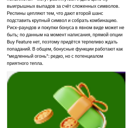
выигрышных выпадов за счёт сложенных символов.
Респины цепляют тем, что дают второй шанс
подставить крупный символ и собрать комбинацию.
Риск-раундов и покупки бонуса в явном виде может не
быть; по данным на момент написания, прямой опции
Buy Feature нет, поэтому придётся терпеливо ждать
попаданий. В общем, бонусные функции работают как
"медленный огонь": редко, но с потенциалом
приятного тепла.