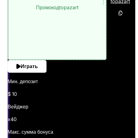
topazart
Промокод
topazart
Играть
Мин. депозит
$ 10
Вейджер
x40
Макс. сумма бонуса