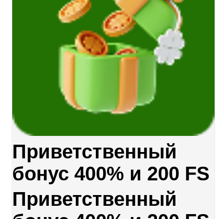
Приветственный
бонус 400% и 200 FS
Приветственный