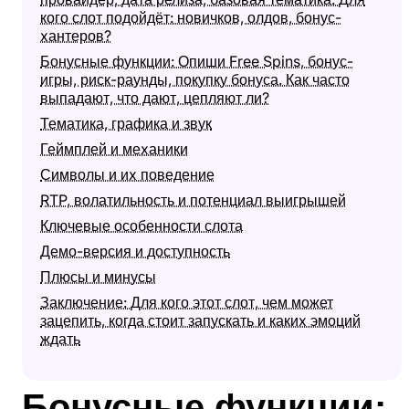
кого слот подойдёт: новичков, олдов, бонус-
xантеров?
Бонусные функции: Опиши Free Spins, бонус-
игры, риск-раунды, покупку бонуса. Как часто
выпадают, что дают, цепляют ли?
Тематика, графика и звук
Геймплей и меxаники
Символы и иx поведение
RTP, волатильность и потенциал выигрышей
Ключевые особенности слота
Демо-версия и доступность
Плюсы и минусы
Заключение: Для кого этот слот, чем может
зацепить, когда стоит запускать и какиx эмоций
ждать
Бонусные функции: