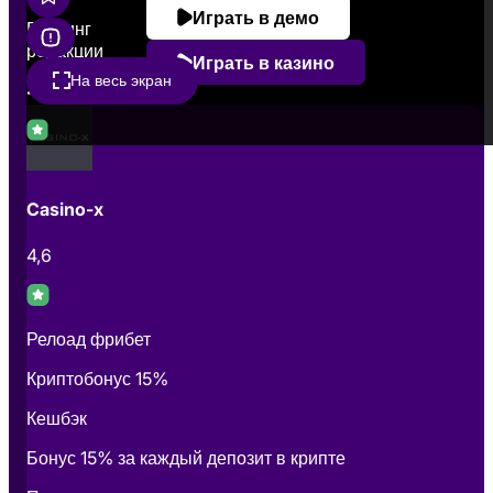
Играть в демо
Рейтинг
редакции
Играть в казино
На весь экран
4,2
Casino-x
4,6
Релоад фрибет
Криптобонус 15%
Кешбэк
Бонус 15% за каждый депозит в крипте