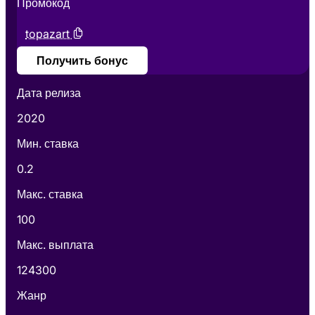
Промокод
topazart
Получить бонус
Дата релиза
2020
Мин. ставка
0.2
Макс. ставка
100
Макс. выплата
124300
Жанр