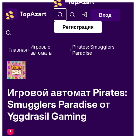
Вход
Регистрация
Игровые
Pirates: Smugglers
Главная
автоматы
Paradise
Игровой автомат Pirates:
Smugglers Paradise от
Yggdrasil Gaming