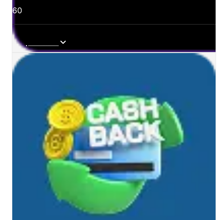
60
Условия
Бонус начисляется на каждую транзакцию с
криптовалютой.