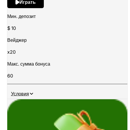
Играть
Мин. депозит
$ 10
Вейджер
x20
Макс. сумма бонуса
60
Условия
Хочешь быстро и без лишних проблем пополнить счёт?
Выбирай Piastrix и получай дополнительный бонус
20% до трёх раз в день! Отличная возможность
увеличить баланс и играть с хорошим преимуществом.