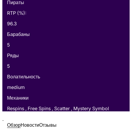
Пираты
RTP (%):
96.3
Барабаны
5
Ряды
5
Волатильность
medium
Механики
Respins
,
Free Spins
,
Scatter
,
Mystery Symbol
.
Обзор
Новости
Отзывы