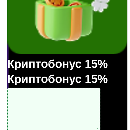
Криптобонус 15%
Криптобонус 15%