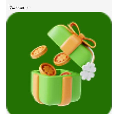
Условия
Первый бонус для новых пользователей казино.
Доступен один раз. Количество FS может быть разным
— до 400 штук. Вейджер для FS — x50, для основного
бонуса — х40.