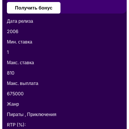
Получить бонус
Дата релиза
2006
Мин. ставка
1
Макс. ставка
810
Макс. выплата
675000
Жанр
Пираты
,
Приключения
RTP (%):