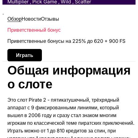
Multiplier
,
Pick Game
,
Wild
,
Scatter
.
Обзор
Новости
Отзывы
Приветственный бонус
Приветственные бонусы на 225% до 620 + 900 FS
Играть
Общая информация
о слоте
Это слот Pirate 2 - пятикатушечный, трёхрядный
аппарат с 9 фиксированными линиями, который
вышел в 2006 году и сразу стал знаком многим
игрокам по классической теме пиратских приключений.
Играть можно от 1 до 810 кредитов за спин, при