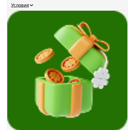
Условия
Второй бонус для новичков. Максимальное количество
FS — 300 штук. Вейджер для FS — x50, для основного
бонуса — х40.