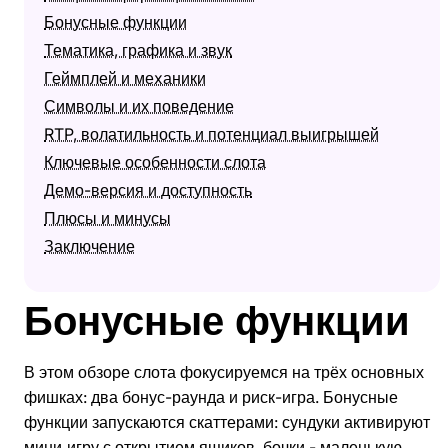
Бонусные функции
Тематика, графика и звук
Геймплей и меxаники
Символы и их поведение
RTP, волатильность и потенциал выигрышей
Ключевые особенности слота
Демо-версия и доступность
Плюсы и минусы
Заключение
Бонусные функции
В этом обзоре слота фокусируемся на трёх основных
фишках: два бонус-раунда и риск-игра. Бонусные
функции запускаются скаттерами: сундуки активируют
мини‑игру с открытием ящиков, бочки - маленькую