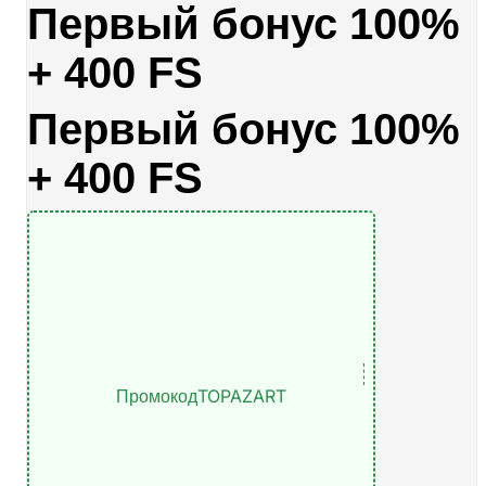
Первый бонус 100%
+ 400 FS
Первый бонус 100%
+ 400 FS
Промокод
TOPAZART