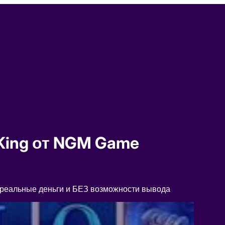
King от NGM Game
 реальные деньги
и
БЕЗ возможности вывода