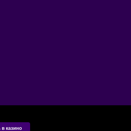
 в казино