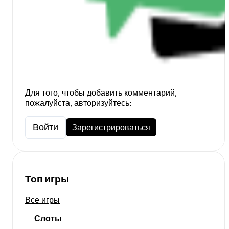
Для того, чтобы добавить комментарий,
пожалуйста, авторизуйтесь:
Войти
Зарегистрироваться
Топ игры
Все игры
Слоты