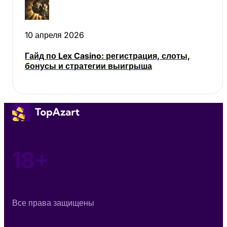
10 апреля 2026
Гайд по Lex Casino: регистрация, слоты,
бонусы и стратегии выигрыша
18+
Все права защищены