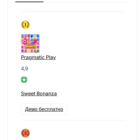
Pragmatic Play
4,9
Sweet Bonanza
Демо бесплатно