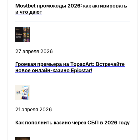
Mostbet промокоды 2026: как активировать
и что дают
27 апреля 2026
Громкая премьера на TopazArt: Встречайте
новое онлайн-казино Epicstar!
21 апреля 2026
Как пополнить казино через СБП в 2026 году