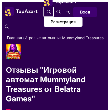
Вход
Регистрация
Главная
Игровые автоматы
Mummyland Treasures
Отзывы "Игровой
автомат Mummyland
Treasures от Belatra
Games"