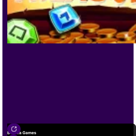
Belatra Games