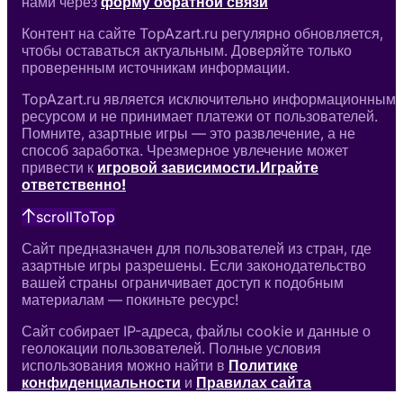
нами через
форму обратной связи
Контент на сайте TopAzart.ru регулярно обновляется,
чтобы оставаться актуальным. Доверяйте только
проверенным источникам информации.
TopAzart.ru является исключительно информационным
ресурсом и не принимает платежи от пользователей.
Помните, азартные игры — это развлечение, а не
способ заработка. Чрезмерное увлечение может
привести к
игровой зависимости.
Играйте
ответственно!
scrollToTop
Сайт предназначен для пользователей из стран, где
азартные игры разрешены. Если законодательство
вашей страны ограничивает доступ к подобным
материалам — покиньте ресурс!
Сайт собирает IP-адреса, файлы cookie и данные о
геолокации пользователей. Полные условия
использования можно найти в
Политике
конфиденциальности
и
Правилах сайта