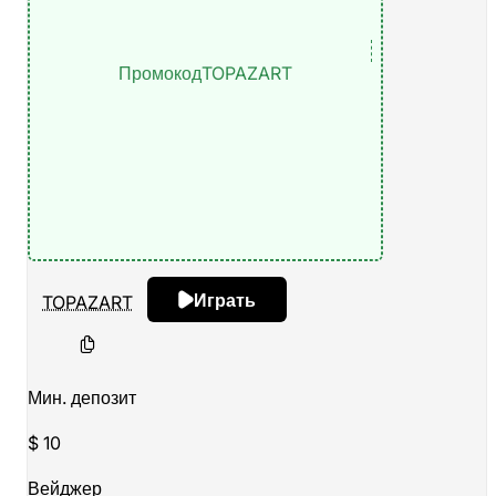
Промокод
TOPAZART
Играть
TOPAZART
Мин. депозит
$ 10
Вейджер