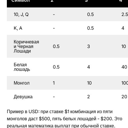
10, J, Q
-
0.5
2.5
K, A
-
0.5
4
Коричневая
и Черная
0.5
3
10
Лошади
Белая
0.5
4
40
лошадь
Монгол
1
10
10
Девушка
-
2
20
Пример в USD: при ставке $1 комбинация из пяти
монголов даст $500, пять белых лошадей - $200. Это
реальная математика выплат при обычной ставке.