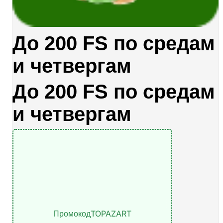
До 200 FS по средам
и четвергам
До 200 FS по средам
и четвергам
Промокод
TOPAZART