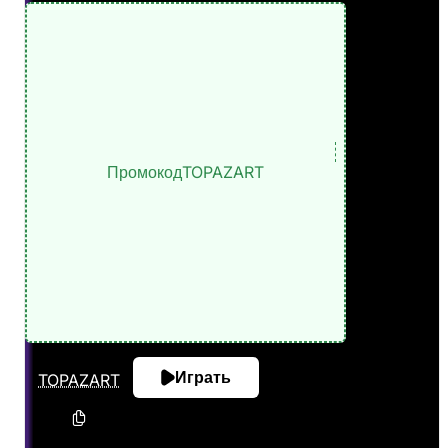
Промокод
TOPAZART
Играть
TOPAZART