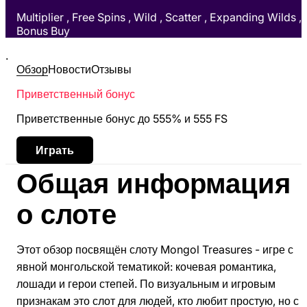
Multiplier
,
Free Spins
,
Wild
,
Scatter
,
Expanding Wilds
,
Bonus Buy
.
Обзор
Новости
Отзывы
Приветственный бонус
Приветственные бонус до 555% и 555 FS
Играть
Общая информация
о слоте
Этот обзор посвящён слоту Mongol Treasures - игре с
явной монгольской тематикой: кочевая романтика,
лошади и герои степей. По визуальным и игровым
признакам это слот для людей, кто любит простую, но с