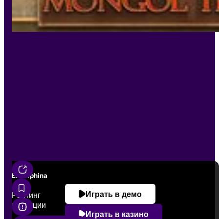
Endorphina
Играть в демо
Рейтинг
редакции
Играть в казино