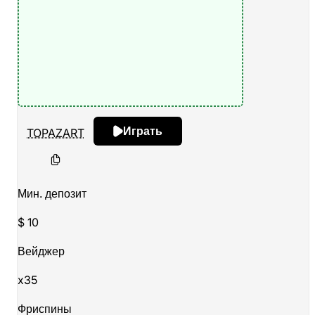
Играть
TOPAZART
Мин. депозит
$ 10
Вейджер
x35
Фриспины