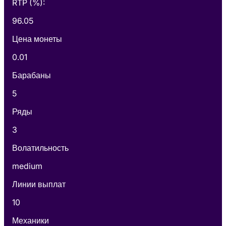
RTP (%):
96.05
Цена монеты
0.01
Барабаны
5
Ряды
3
Волатильность
medium
Линии выплат
10
Механики