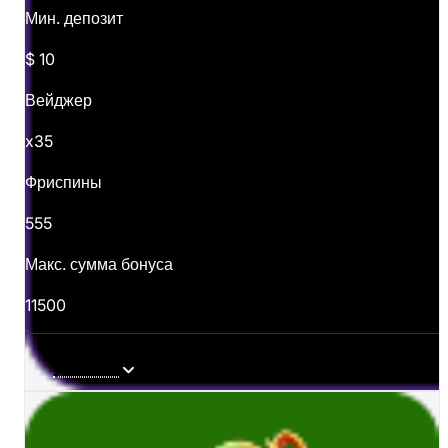
Мин. депозит
$ 10
Вейджер
x35
Фриспины
555
Макс. сумма бонуса
11500
Условия
Приветственный бонус для всех новичков