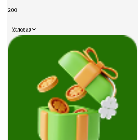
200
Условия
По средам и четвергам в Curse of the Werewolf
Megaways доступен бонус фриспинами:
от 1000 USD
— 40 FS, от 2500 USD — 60 FS, от 5000 USD — 80 FS,
от 10 000 USD — 100 FS, от 20 000 USD
криптовалютой — 200 FS.
Вейджер зависит от
количества полученных спинов.