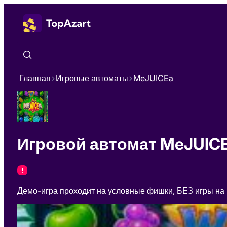
Главная
Игровые автоматы
MeJUICEa
Игровой автомат MeJUICE
Демо-игра проходит на условные фишки,
БЕЗ игры на