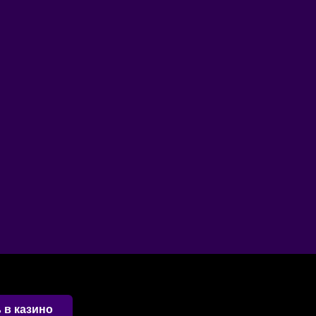
 в казино