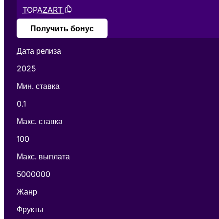
TOPAZART
Получить бонус
Дата релиза
2025
Мин. ставка
0.1
Макс. ставка
100
Макс. выплата
5000000
Жанр
Фрукты