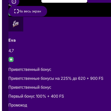
4,0
На весь экран
Eva
4,7
Приветственный бонус
Приветственные бонусы на 225% до 620 + 900 FS
Приветственный бонус
Первый бонус 100% + 400 FS
Промокод