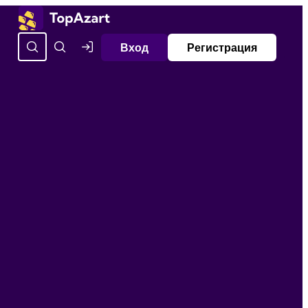
Вход
Регистрация