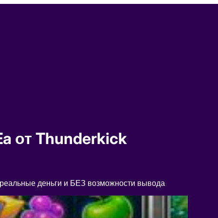
a от Thunderkick
 реальные деньги
и
БЕЗ возможности вывода