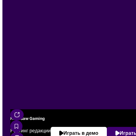
Hacksaw Gaming
Рейтинг редакции
Играть в демо
Играть