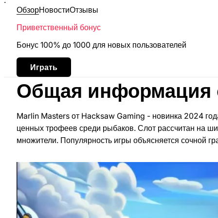
Обзор
Новости
Отзывы
Приветственный бонус
Бонус 100% до 1000 для новых пользователей
Играть
Общая информация 
Marlin Masters от Hacksaw Gaming - новинка 2024 год
ценных трофеев среди рыбаков. Слот рассчитан на шир
множители. Популярность игры объясняется сочной гра