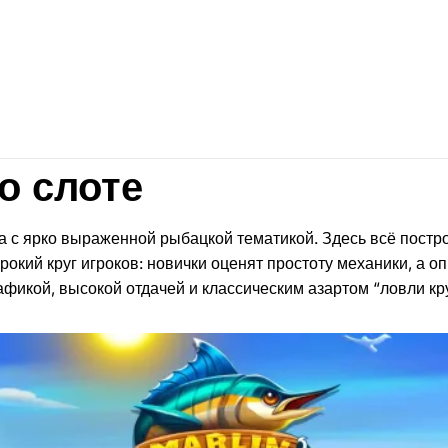
о слоте
а с ярко выраженной рыбацкой тематикой. Здесь всё постро
окий круг игроков: новички оценят простоту механики, а о
фикой, высокой отдачей и классическим азартом “ловли кру