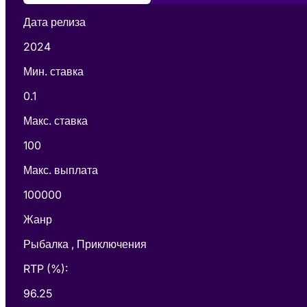
Дата релиза
2024
Мин. ставка
0.1
Макс. ставка
100
Макс. выплата
100000
Жанр
Рыбалка
,
Приключения
RTP (%):
96.25