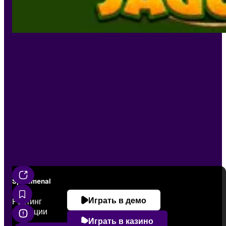
Spinomenal
Играть в демо
Рейтинг
редакции
Играть в казино