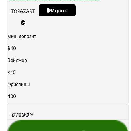
Играть
TOPAZART
Мин. депозит
$ 10
Вейджер
x40
Фриспины
400
Условия
Первый бонус для новых пользователей казино.