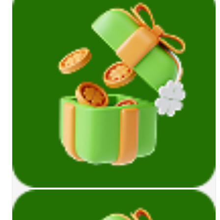
казино: За первый 100% + 400 FS. За второй — 75% +
200 FS. За третий — 50% + 300 FS.