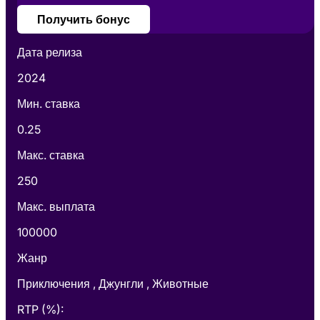
Получить бонус
Дата релиза
2024
Мин. ставка
0.25
Макс. ставка
250
Макс. выплата
100000
Жанр
Приключения
,
Джунгли
,
Животные
RTP (%):