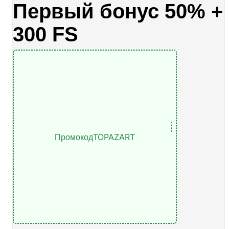
Первый бонус 50% +
300 FS
Промокод
TOPAZART