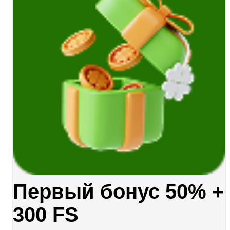
Первый бонус 50% +
300 FS