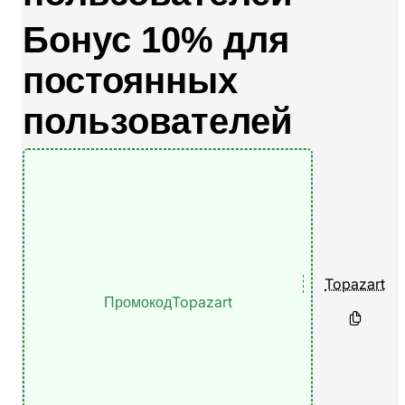
Бонус 10% для
постоянных
пользователей
Topazart
Промокод
Topazart