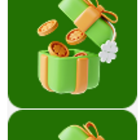
автоматически каждую пятницу в 9:00 по московскому
времени за последние 7 дней.