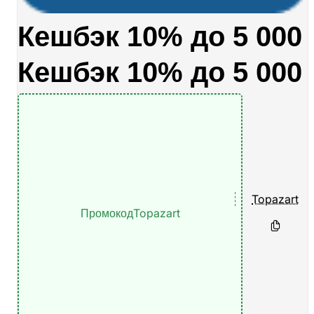
Кешбэк 10% до 5 000
Кешбэк 10% до 5 000
Topazart
Промокод
Topazart