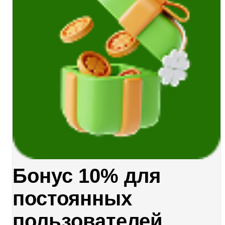
Бонус 10% для
постоянных
пользователей