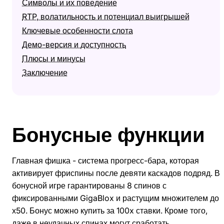
Символы и их поведение
RTP, волатильность и потенциал выигрышей
Ключевые особенности слота
Демо-версия и доступность
Плюсы и минусы
Заключение
Бонусные функции
Главная фишка - система прогресс-бара, которая
активирует фриспины после девяти каскадов подряд. В
бонусной игре гарантированы 8 спинов с
фиксированными GigaBlox и растущим множителем до
х50. Бонус можно купить за 100x ставки. Кроме того,
даже в неудачных спинах могут сработать