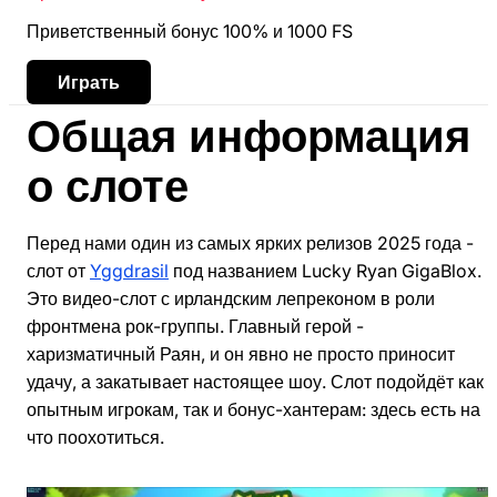
Приветственный бонус 100% и 1000 FS
Играть
Общая информация
о слоте
Перед нами один из самых ярких релизов 2025 года -
слот от
Yggdrasil
под названием Lucky Ryan GigaBlox.
Это видео-слот с ирландским лепреконом в роли
фронтмена рок-группы. Главный герой -
харизматичный Раян, и он явно не просто приносит
удачу, а закатывает настоящее шоу. Слот подойдёт как
опытным игрокам, так и бонус-хантерам: здесь есть на
что поохотиться.