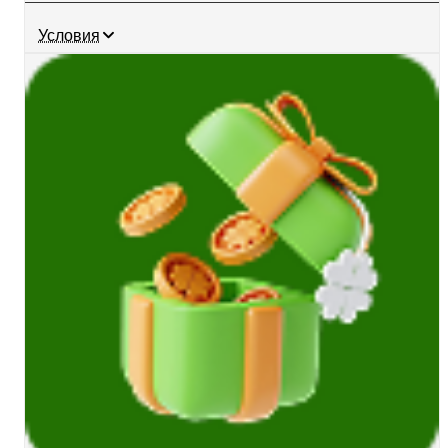
Условия
Каждую пятницу казино возвращает вам кешбэк до
15% — чем выше ваш уровень лояльности, тем
больше процент.
Отыгрывается он с вейджером x7 и
только в слотах из раздела «Отыгрыш бонуса» (можно
найти в боковом меню: Казино → Отыгрыш бонуса),
кроме нескольких исключённых игр.
На активацию
кешбэка даётся 3 дня, а на отыгрыш — ещё 2 дня.
Кампания обнуляется один раз в месяц.