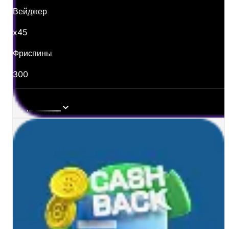
Вейджер
x45
Фриспины
300
Условия
Приветственный бонус для всех новичков