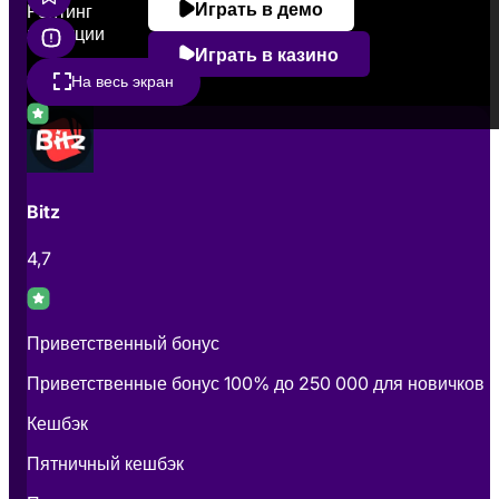
Играть в демо
Рейтинг
редакции
Играть в казино
4,1
На весь экран
Bitz
4,7
Приветственный бонус
Приветственные бонус 100% до 250 000 для новичков
Кешбэк
Пятничный кешбэк