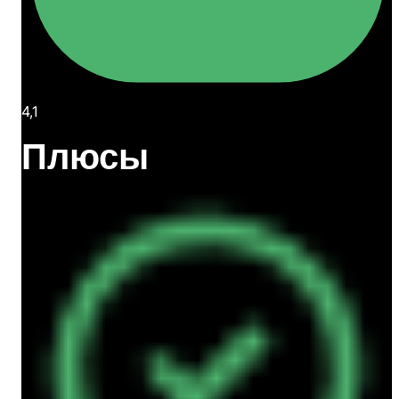
4,1
Плюсы