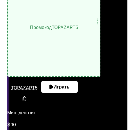
Промокод
TOPAZART5
Играть
TOPAZART5
Мин. депозит
$ 10