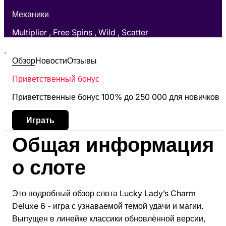
Механики
Multiplier
,
Free Spins
,
Wild
,
Scatter
.
Обзор
Новости
Отзывы
Приветственный бонус
Приветственные бонус 100% до 250 000 для новичков
Играть
Общая информация
о слоте
Это подробный обзор слота Lucky Lady’s Charm
Deluxe 6 - игра с узнаваемой темой удачи и магии.
Выпущен в линейке классики обновлённой версии,