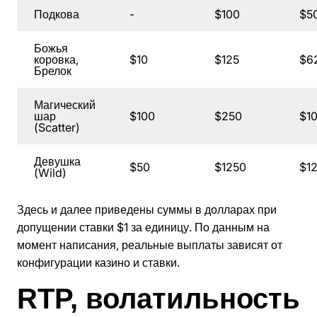
Подкова
-
$100
$5
Божья
коровка,
$10
$125
$6
Брелок
Магический
шар
$100
$250
$1
(Scatter)
Девушка
$50
$1250
$1
(Wild)
Здесь и далее приведены суммы в долларах при
допущении ставки $1 за единицу. По данным на
момент написания, реальные выплаты зависят от
конфигурации казино и ставки.
RTP, волатильность