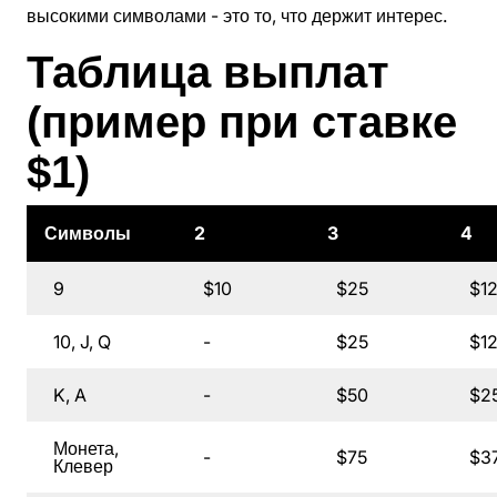
высокими символами - это то, что держит интерес.
Таблица выплат
(пример при ставке
$1)
Символы
2
3
4
9
$10
$25
$1
10, J, Q
-
$25
$1
K, A
-
$50
$2
Монета,
-
$75
$3
Клевер