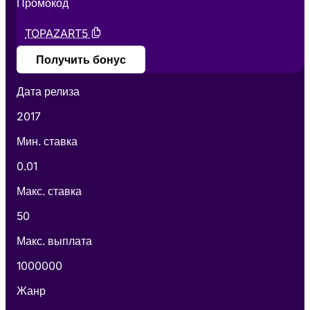
Промокод
TOPAZART5
Получить бонус
Дата релиза
2017
Мин. ставка
0.01
Макс. ставка
50
Макс. выплата
1000000
Жанр