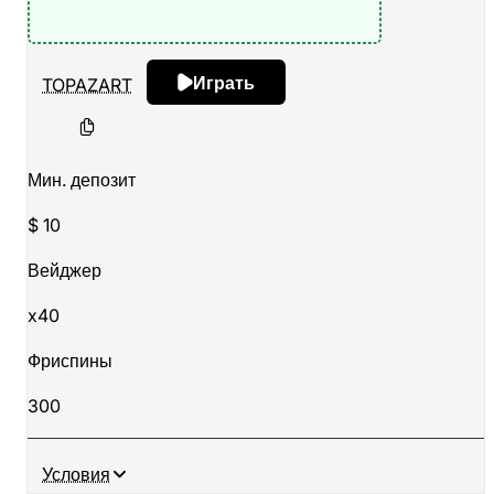
Играть
TOPAZART
Мин. депозит
$ 10
Вейджер
x40
Фриспины
300
Условия