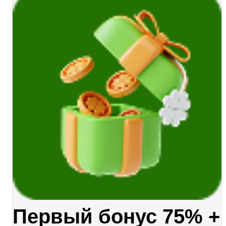
Первый бонус 75% +