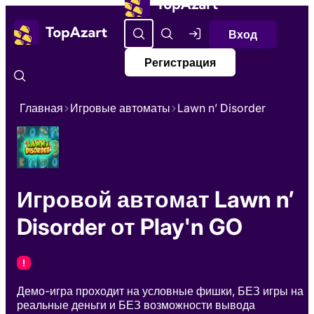
Вход
Регистрация
Главная
Игровые автоматы
Lawn n’ Disorder
Игровой автомат Lawn n’
Disorder от Play'n GO
Демо-игра проходит на условные фишки,
БЕЗ игры на
реальные деньги
и
БЕЗ возможности вывода