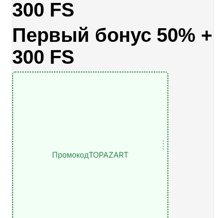
300 FS
Первый бонус 50% +
300 FS
Промокод
TOPAZART