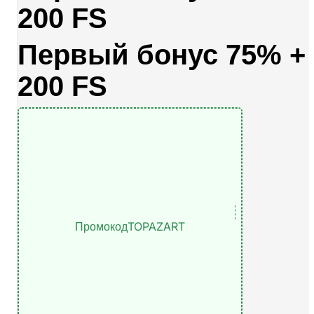
200 FS
Первый бонус 75% +
200 FS
Промокод
TOPAZART