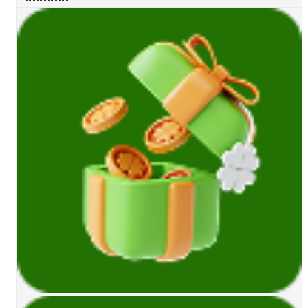
Первый бонус для новых пользователей казино.
Доступен один раз. Количество FS может быть разным
— до 400 штук. Вейджер для FS — x50, для основного
бонуса — х40.