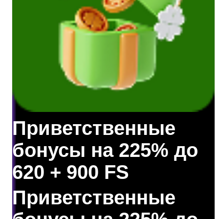
Приветственные
бонусы на 225% до
620 + 900 FS
Приветственные