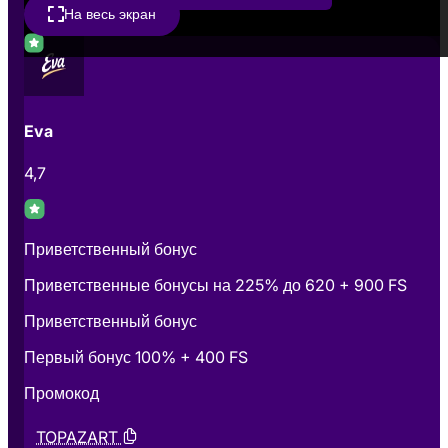
4,2
На весь экран
Eva
4,7
Приветственный бонус
Приветственные бонусы на 225% до 620 + 900 FS
Приветственный бонус
Первый бонус 100% + 400 FS
Промокод
TOPAZART