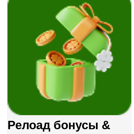
Релоад бонусы &