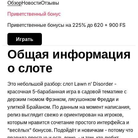
Обзор
Новости
Отзывы
Приветственный бонус
Приветственные бонусы на 225% до 620 + 900 FS
Играть
Общая информация
о слоте
Это небольшой разбор: слот Lawn n’ Disorder -
красочная 5-барабанная игра в садовой тематике с
дерзким гномом Фрэнком, лягушонком Фредди и
улиткой Брайаном. По данным на момент написания,
релиз выглядит свежо и ориентирован на игроков,
которым нравится сочетание простого интерфейса и
"весёлых" бонусов. Подойдёт и новичкам - потому что
правила простые и есть демо, - и тем, кто любит