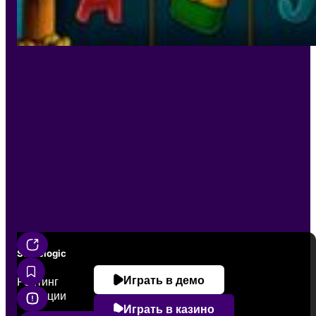
Stakelogic
Играть в демо
Рейтинг
редакции
Играть в казино