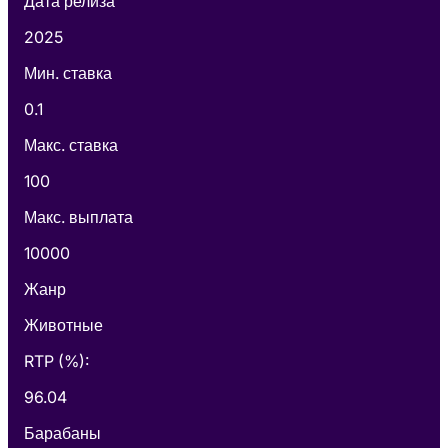
Дата релиза
2025
Мин. ставка
0.1
Макс. ставка
100
Макс. выплата
10000
Жанр
Животные
RTP (%):
96.04
Барабаны