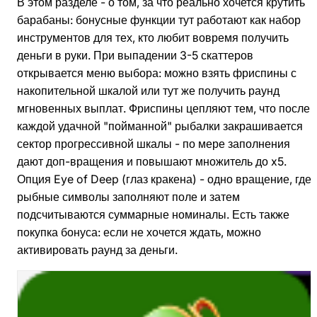
В этом разделе - о том, за что реально хочется крутить
барабаны: бонусные функции тут работают как набор
инструментов для тех, кто любит вовремя получить
деньги в руки. При выпадении 3-5 скаттеров
открывается меню выбора: можно взять фриспины с
накопительной шкалой или тут же получить раунд
мгновенных выплат. Фриспины цепляют тем, что после
каждой удачной "пойманной" рыбалки закрашивается
сектор прогрессивной шкалы - по мере заполнения
дают доп-вращения и повышают множитель до x5.
Опция Eye of Deep (глаз кракена) - одно вращение, где
рыбные символы заполняют поле и затем
подсчитываются суммарные номиналы. Есть также
покупка бонуса: если не хочется ждать, можно
активировать раунд за деньги.