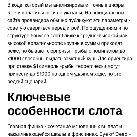
В коде, который мы анализировали, точные цифры
RTP и волатильности не указаны. На официальном
сайте провайдера обычно публикуют эти параметры -
советую свериться перед игрой. По ощущениям и по
структуре бонусов слот ближе к средне-высокой или
высокой волатильности: крупные суммы приходят
реже, но бывают сюрпризы - рыбы с номиналом до
x1000 способны выдать заметный куш. Для ориентира:
при ставке $1 символы-рыбы теоретически могут
принести до $1000 на одном удачном ходе, но это
редкий сценарий.
Ключевые
особенности слота
Главная фишка - сочетание мгновенных выплат и
накапливающейся шкалы в фриспинах. Eye of Deep -