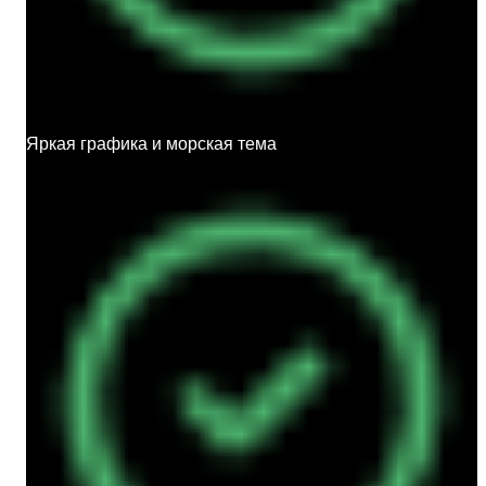
Яркая графика и морская тема