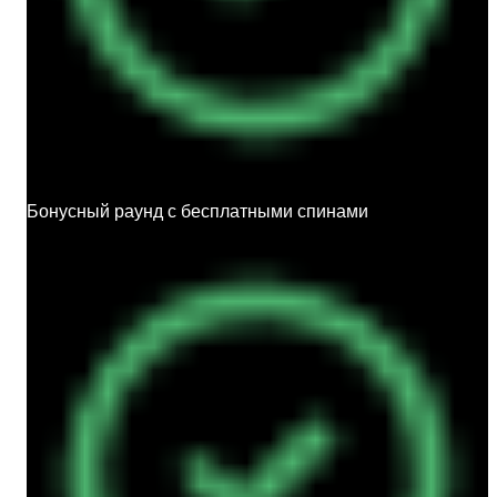
Бонусный раунд с бесплатными спинами