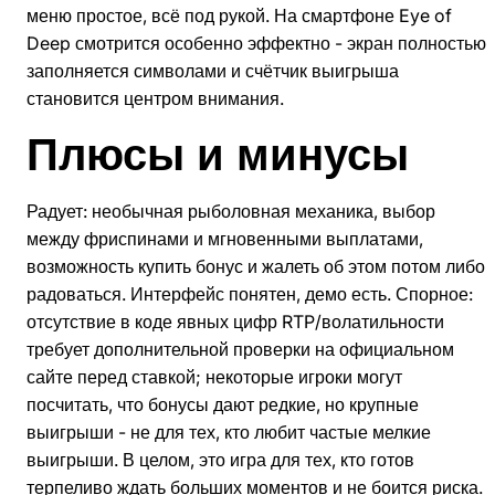
меню простое, всё под рукой. На смартфоне Eye of
Deep смотрится особенно эффектно - экран полностью
заполняется символами и счётчик выигрыша
становится центром внимания.
Плюсы и минусы
Радует: необычная рыболовная механика, выбор
между фриспинами и мгновенными выплатами,
возможность купить бонус и жалеть об этом потом либо
радоваться. Интерфейс понятен, демо есть. Спорное:
отсутствие в коде явных цифр RTP/волатильности
требует дополнительной проверки на официальном
сайте перед ставкой; некоторые игроки могут
посчитать, что бонусы дают редкие, но крупные
выигрыши - не для тех, кто любит частые мелкие
выигрыши. В целом, это игра для тех, кто готов
терпеливо ждать больших моментов и не боится риска.