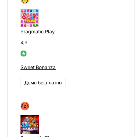
Pragmatic Play
4,9
Sweet Bonanza
Демо бесплатно