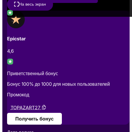
4,6
На весь экран
Epicstar
4,6
Приветственный бонус
Бонус 100% до 1000 для новых пользователей
Промокод
TOPAZART27
Получить бонус