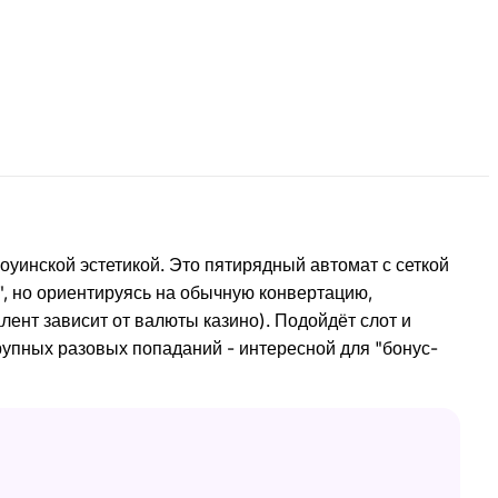
оуинской эстетикой. Это пятирядный автомат с сеткой
", но ориентируясь на обычную конвертацию,
ент зависит от валюты казино). Подойдёт слот и
крупных разовых попаданий - интересной для "бонус-