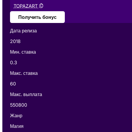
TOPAZART
Получить бонус
Дата релиза
2018
Мин. ставка
0.3
Макс. ставка
60
Макс. выплата
550800
Жанр
Магия