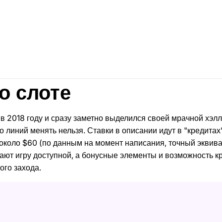
о слоте
в 2018 году и сразу заметно выделился своей мрачной хэлл
линий менять нельзя. Ставки в описании идут в "кредитах
коло $60 (по данным на момент написания, точный эквивал
елают игру доступной, а бонусные элементы и возможность 
ого захода.