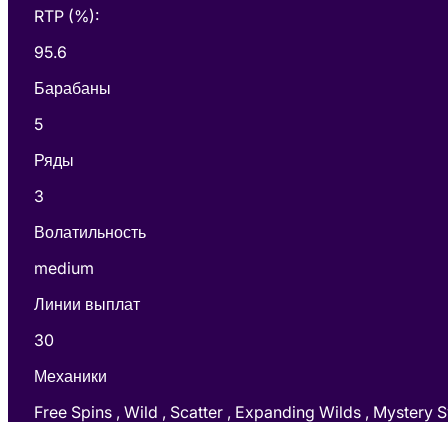
RTP (%):
95.6
Барабаны
5
Ряды
3
Волатильность
medium
Линии выплат
30
Механики
Free Spins
,
Wild
,
Scatter
,
Expanding Wilds
,
Mystery 
.