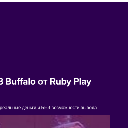
 Buffalo от Ruby Play
 реальные деньги
и
БЕЗ возможности вывода