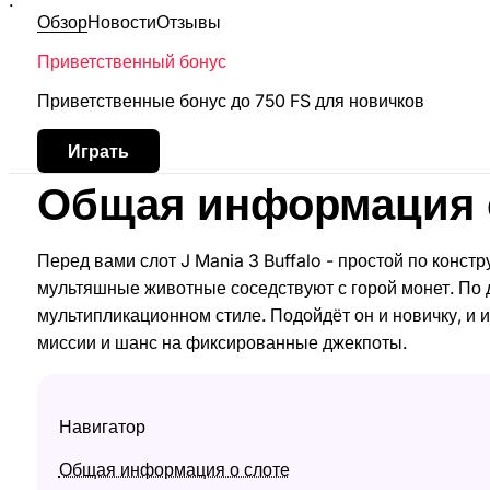
Обзор
Новости
Отзывы
Приветственный бонус
Приветственные бонус до 750 FS для новичков
Играть
Общая информация 
Перед вами слот J Mania 3 Buffalo - простой по конст
мультяшные животные соседствуют с горой монет. По 
мультипликационном стиле. Подойдёт он и новичку, и 
миссии и шанс на фиксированные джекпоты.
Навигатор
Общая информация о слоте