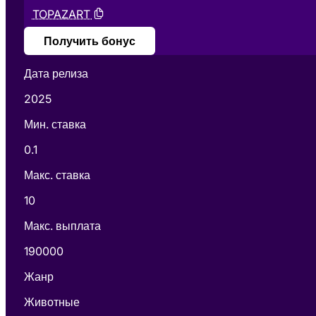
TOPAZART
Получить бонус
Дата релиза
2025
Мин. ставка
0.1
Макс. ставка
10
Макс. выплата
190000
Жанр
Животные