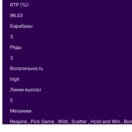
RTP (%):
96.33
Барабаны
3
Ряды
3
Волатильность
high
Линии выплат
5
Механики
Respins
,
Pick Game
,
Wild
,
Scatter
,
Hold and Win
,
Bon
.