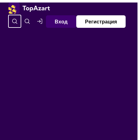
Вход
Регистрация