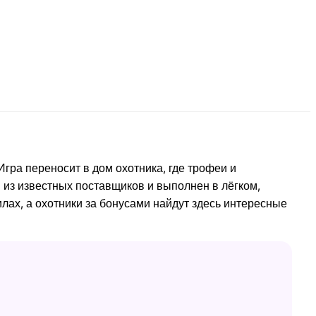
Игра переносит в дом охотника, где трофеи и
из известных поставщиков и выполнен в лёгком,
лах, а охотники за бонусами найдут здесь интересные