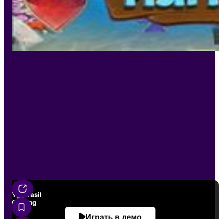
Yggdrasil
Gaming
Играть в демо