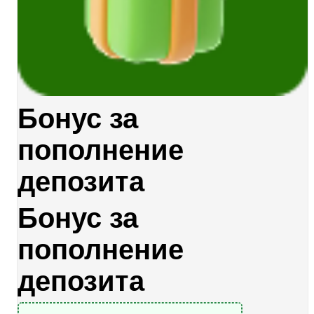
Бонус за
пополнение
депозита
Бонус за
пополнение
депозита