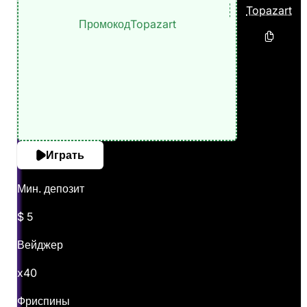
Topazart
Промокод
Topazart
Играть
Мин. депозит
$ 5
Вейджер
x40
Фриспины