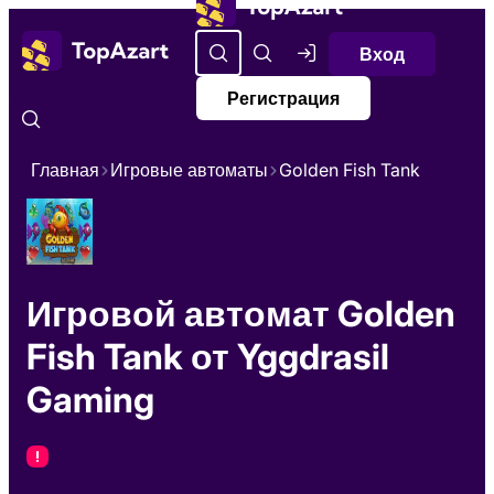
Вход
Регистрация
Главная
Игровые автоматы
Golden Fish Tank
Игровой автомат Golden
Fish Tank от Yggdrasil
Gaming