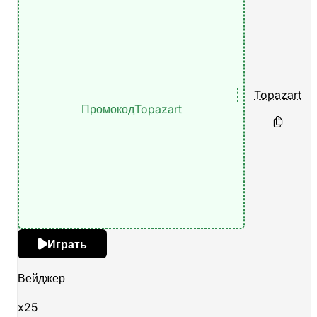
Topazart
Промокод
Topazart
Играть
Вейджер
x25