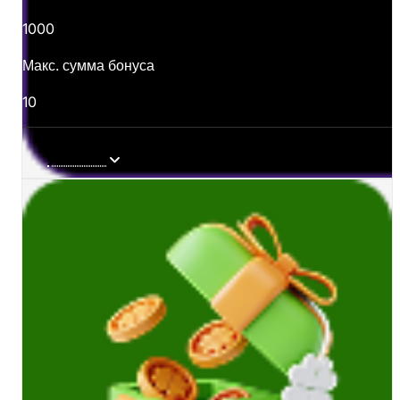
1000
Макс. сумма бонуса
10
Условия
Пополните счёт на сумму от 500 ₽ и получие х2 на ваш
депозит! Вы получите 100% бонус на баланс плюс
целых 1000 фриспинов. Отличный способ начать
играть с большим преимуществом!