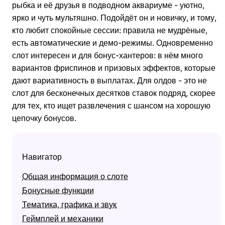
рыбка и её друзья в подводном аквариуме - уютно,
ярко и чуть мультяшно. Подойдёт он и новичку, и тому,
кто любит спокойные сессии: правила не мудрёные,
есть автоматические и демо-режимы. Одновременно
слот интересен и для бонус-хантеров: в нём много
вариантов фриспинов и призовых эффектов, которые
дают вариативность в выплатах. Для олдов - это не
слот для бесконечных десятков ставок подряд, скорее
для тех, кто ищет развлечения с шансом на хорошую
цепочку бонусов.
Навигатор
Общая информация о слоте
Бонусные функции
Тематика, графика и звук
Геймплей и меxаники