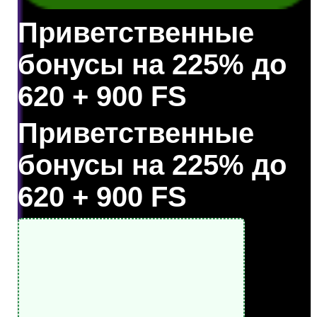
Приветственные
бонусы на 225% до
620 + 900 FS
Приветственные
бонусы на 225% до
620 + 900 FS