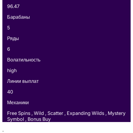
96.47
Барабаны
5
Ряды
6
Волатильность
high
Линии выплат
40
Механики
Free Spins
,
Wild
,
Scatter
,
Expanding Wilds
,
Mystery
Symbol
,
Bonus Buy
.