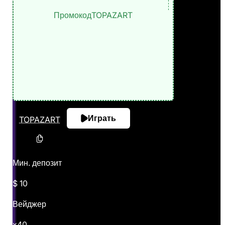
Промокод
TOPAZART
Играть
TOPAZART
Мин. депозит
$ 10
Вейджер
x40