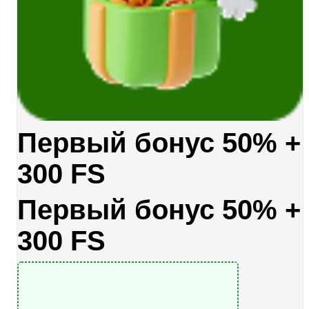
Первый бонус 50% +
300 FS
Первый бонус 50% +
300 FS