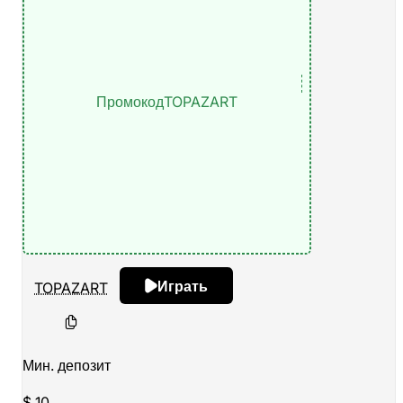
Промокод
TOPAZART
Играть
TOPAZART
Мин. депозит
$ 10