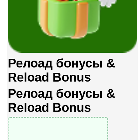
Релоад бонусы &
Reload Bonus
Релоад бонусы &
Reload Bonus