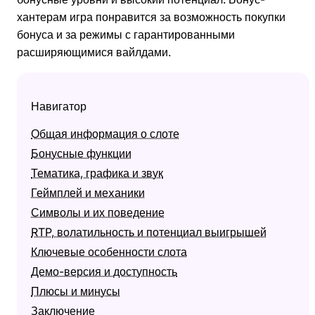
хантерам игра понравится за возможность покупки
бонуса и за режимы с гарантированными
расширяющимися вайлдами.
Навигатор
Общая информация о слоте
Бонусные функции
Тематика, графика и звук
Геймплей и меxаники
Символы и их поведение
RTP, волатильность и потенциал выигрышей
Ключевые особенности слота
Демо-версия и доступность
Плюсы и минусы
Заключение