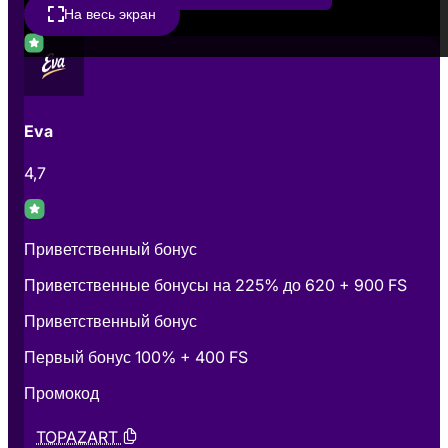
4,5
На весь экран
Eva
4,7
Приветственный бонус
Приветственные бонусы на 225% до 620 + 900 FS
Приветственный бонус
Первый бонус 100% + 400 FS
Промокод
TOPAZART