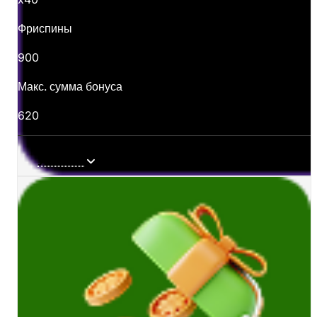
Фриспины
900
Макс. сумма бонуса
620
Условия
Приветственных бонуса для новых пользователей
казино: За первый 100% + 400 FS. За второй — 75% +
200 FS. За третий — 50% + 300 FS.