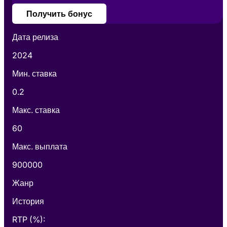
Получить бонус
Дата релиза
2024
Мин. ставка
0.2
Макс. ставка
60
Макс. выплата
900000
Жанр
История
RTP (%):