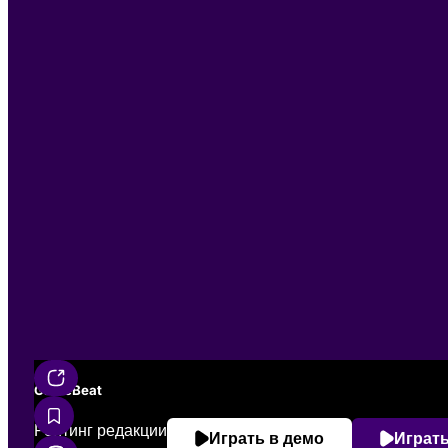
GameBeat
Рейтинг редакции
Играть в демо
Играть