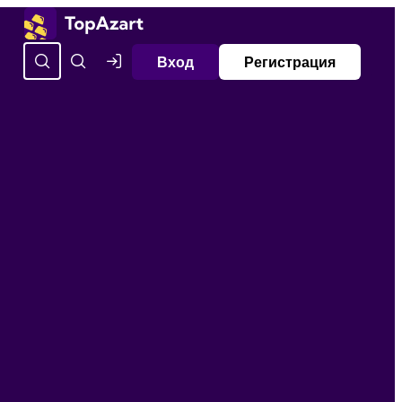
Вход
Регистрация