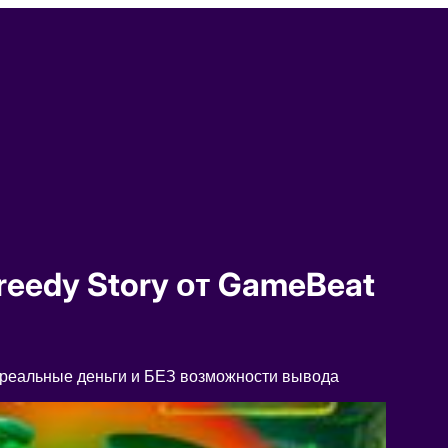
reedy Story от GameBeat
 реальные деньги
и
БЕЗ возможности вывода