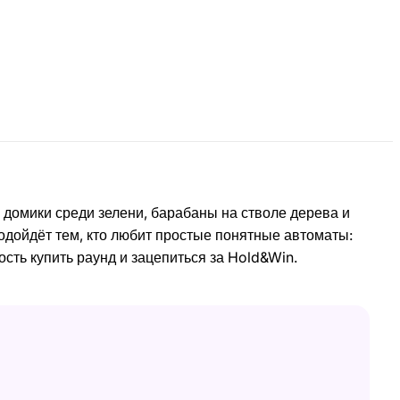
 домики среди зелени, барабаны на стволе дерева и
Подойдёт тем, кто любит простые понятные автоматы:
ость купить раунд и зацепиться за Hold&Win.