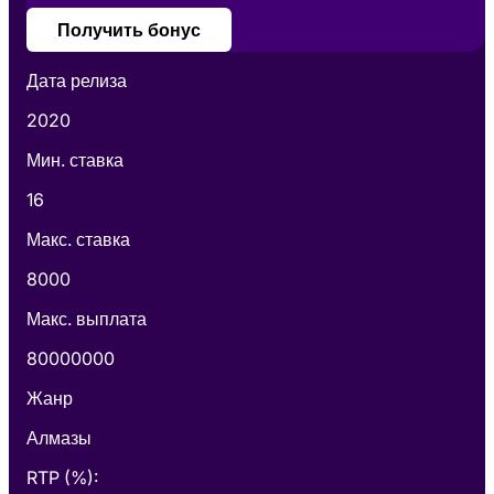
Получить бонус
Дата релиза
2020
Мин. ставка
16
Макс. ставка
8000
Макс. выплата
80000000
Жанр
Алмазы
RTP (%):