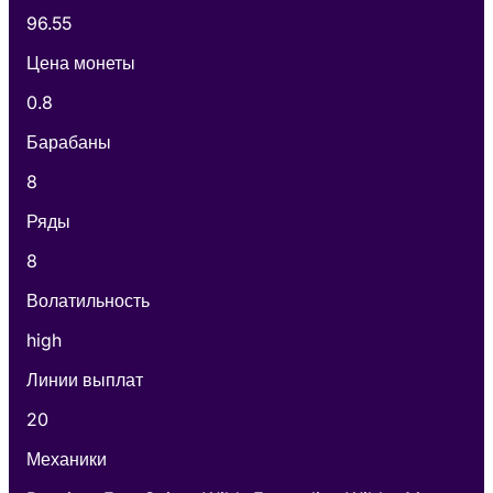
96.55
Цена монеты
0.8
Барабаны
8
Ряды
8
Волатильность
high
Линии выплат
20
Механики