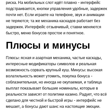
риска. На мобильных слот идёт плавно - интерфейс
подстраивается, кнопки управления удобные, задержек
почти нет. Если играете на телефоне, звук и анимации
не теряются; та же механика каскадов работает без
задержек. Интерфейс отзывчивый, ставки меняются
быстро, меню бонусов простое и понятное.
Плюсы и минусы
Плюсы: ясная и азартная механика, частые каскады,
интересные модификаторы символов и реальная
возможность сорвать крупный куш. Минусы: высокая
волатильность может утомить, покупка бонуса -
соблазнительная, но иногда не окупаемая, и таблица
выплат показывает большие номиналы, которые в
реальности зависят от политики казино. Радует, что всё
сделано для честной и быстрой игры - интерфейс не
мешает, а бонусы дают шанс на настоящие эмоции.