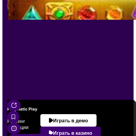
Pragmatic Play
Играть в демо
Рейтинг
редакции
Играть в казино