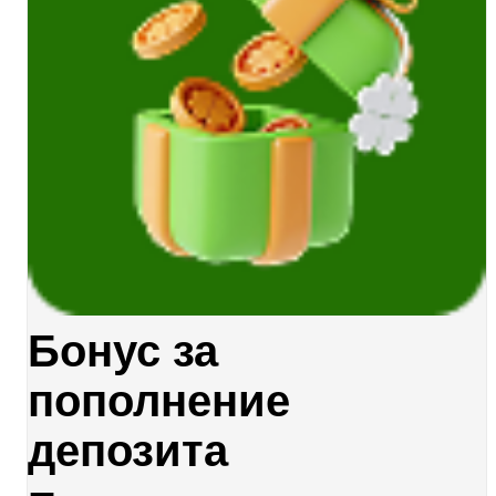
Бонус за
пополнение
депозита