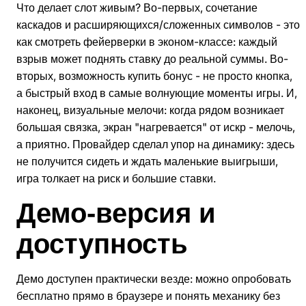
Что делает слот живым? Во-первых, сочетание
каскадов и расширяющихся/сложенных символов - это
как смотреть фейерверки в эконом-классе: каждый
взрыв может поднять ставку до реальной суммы. Во-
вторых, возможность купить бонус - не просто кнопка,
а быстрый вход в самые волнующие моменты игры. И,
наконец, визуальные мелочи: когда рядом возникает
большая связка, экран "нагревается" от искр - мелочь,
а приятно. Провайдер сделал упор на динамику: здесь
не получится сидеть и ждать маленькие выигрыши,
игра толкает на риск и большие ставки.
Демо-версия и
доступность
Демо доступен практически везде: можно опробовать
бесплатно прямо в браузере и понять механику без