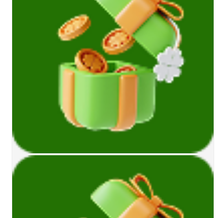
играть с большим преимуществом!