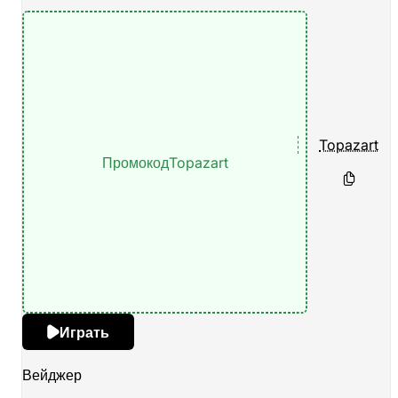
Topazart
Промокод
Topazart
Играть
Вейджер