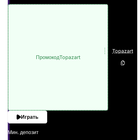
Topazart
Промокод
Topazart
Играть
Мин. депозит