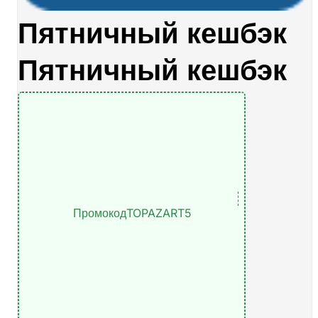
Пятничный кешбэк
Пятничный кешбэк
Промокод
TOPAZART5