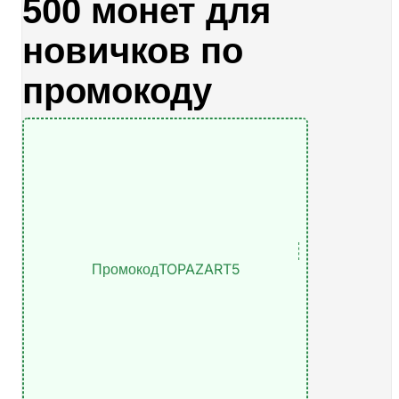
500 монет для
новичков по
промокоду
Промокод
TOPAZART5