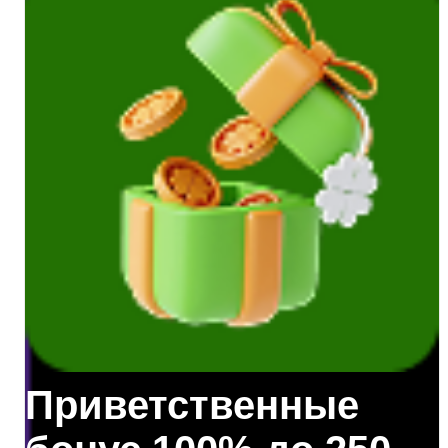
Приветственные