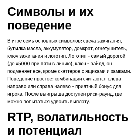
Символы и иx
поведение
В игре семь основных символов: свеча зажигания,
бутылка масла, аккумулятор, домкрат, огнетушитель,
ключ зажигания и логотип. Логотип - самый дорогой
(до х5000 при пяти в линию), ключ - вайлд, он
подменяет все, кроме скаттеров с ящиками и замками.
Поведение простое: комбинации считаются слева
направо или справа налево - приятный бонус для
игрока. После выигрыша доступен риск-раунд, где
можно попытаться удвоить выплату.
RTP, волатильность
и потенциал