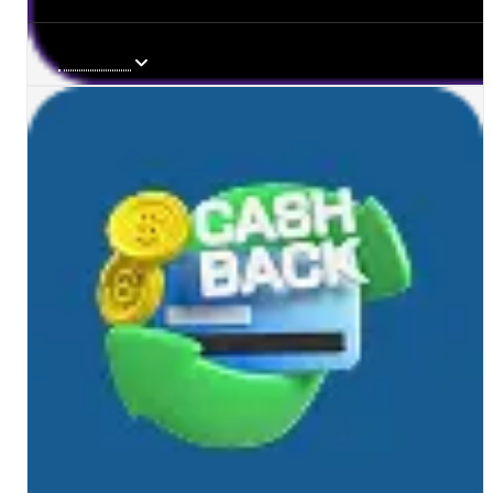
Условия
Приветственный бонус для всех новичков