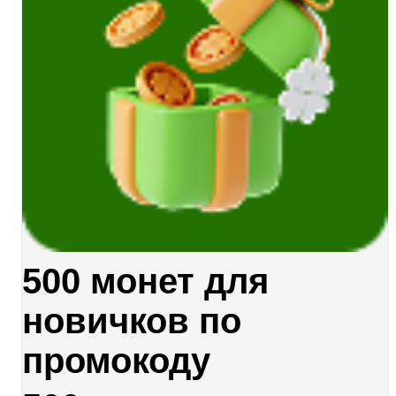
500 монет для
новичков по
промокоду