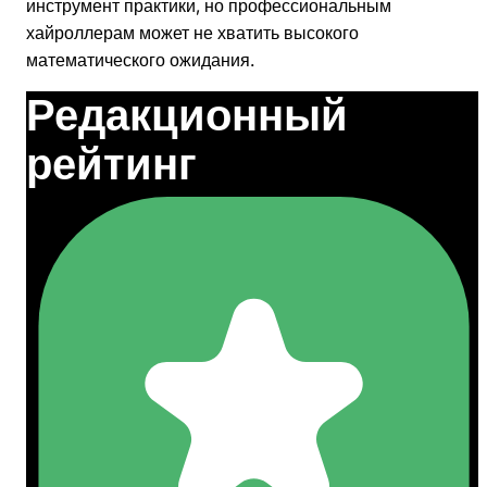
инструмент практики, но профессиональным
хайроллерам может не хватить высокого
математического ожидания.
Редакционный
рейтинг