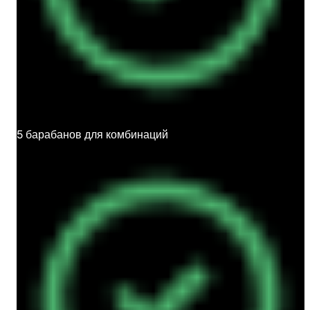
5 барабанов для комбинаций