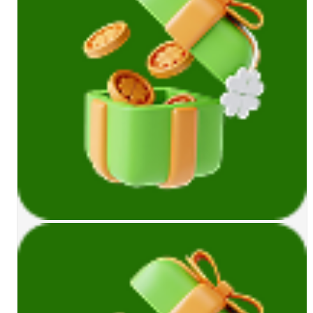
только в слотах из раздела «Отыгрыш бонуса» (можно
найти в боковом меню: Казино → Отыгрыш бонуса),
кроме нескольких исключённых игр.
На активацию
кешбэка даётся 3 дня, а на отыгрыш — ещё 2 дня.
Кампания обнуляется один раз в месяц.