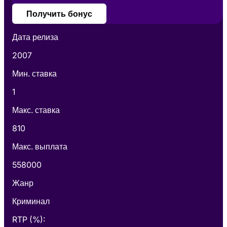
Получить бонус
Дата релиза
2007
Мин. ставка
1
Макс. ставка
810
Макс. выплата
558000
Жанр
Криминал
RTP (%):