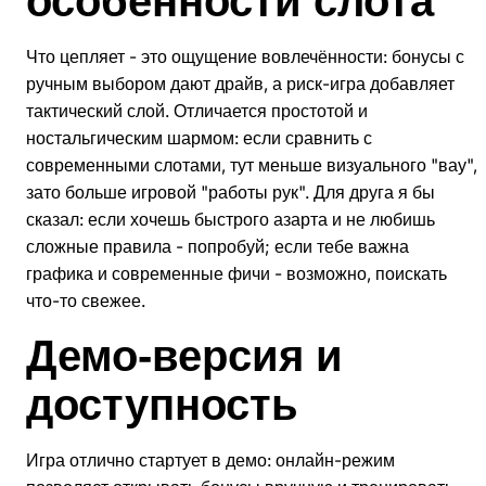
особенности слота
Что цепляет - это ощущение вовлечённости: бонусы с
ручным выбором дают драйв, а риск-игра добавляет
тактический слой. Отличается простотой и
ностальгическим шармом: если сравнить с
современными слотами, тут меньше визуального "вау",
зато больше игровой "работы рук". Для друга я бы
сказал: если хочешь быстрого азарта и не любишь
сложные правила - попробуй; если тебе важна
графика и современные фичи - возможно, поискать
что-то свежее.
Демо-версия и
доступность
Игра отлично стартует в демо: онлайн-режим