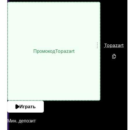
Topazart
Промокод
Topazart
Играть
Мин. депозит