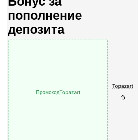
Бонус за
пополнение
депозита
Topazart
Промокод
Topazart