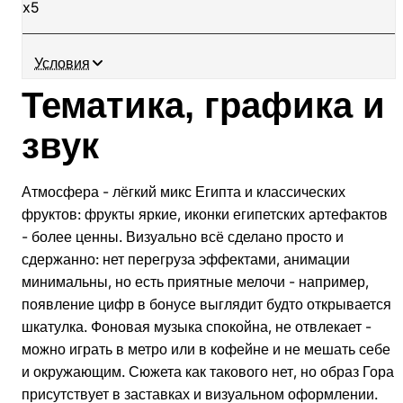
x5
Условия
Тематика, графика и
Начисляется автоматически 1 числа каждого месяца.
Если сумма проигрышей превышает сумму бетов, то
звук
бонус не предусматривается.
Атмосфера - лёгкий микс Египта и классических
фруктов: фрукты яркие, иконки египетских артефактов
- более ценны. Визуально всё сделано просто и
сдержанно: нет перегруза эффектами, анимации
минимальны, но есть приятные мелочи - например,
появление цифр в бонусе выглядит будто открывается
шкатулка. Фоновая музыка спокойна, не отвлекает -
можно играть в метро или в кофейне и не мешать себе
и окружающим. Сюжета как такового нет, но образ Гора
присутствует в заставках и визуальном оформлении.