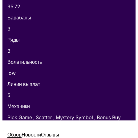
95.72
Барабаны
3
Ряды
3
Волатильность
low
Линии выплат
5
Механики
Pick Game
,
Scatter
,
Mystery Symbol
,
Bonus Buy
.
Обзор
Новости
Отзывы