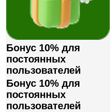
Бонус 10% для
постоянных
пользователей
Бонус 10% для
постоянных
пользователей