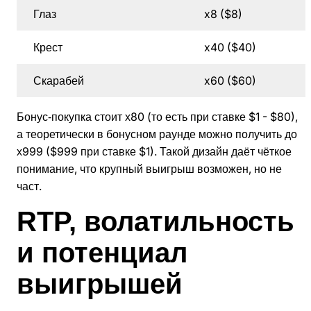
Глаз
x8 ($8)
Крест
x40 ($40)
Скарабей
x60 ($60)
Бонус‑покупка стоит х80 (то есть при ставке $1 - $80),
а теоретически в бонусном раунде можно получить до
х999 ($999 при ставке $1). Такой дизайн даёт чёткое
понимание, что крупный выигрыш возможен, но не
част.
RTP, волатильность
и потенциал
выигрышей