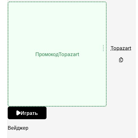
Topazart
Промокод
Topazart
Играть
Вейджер