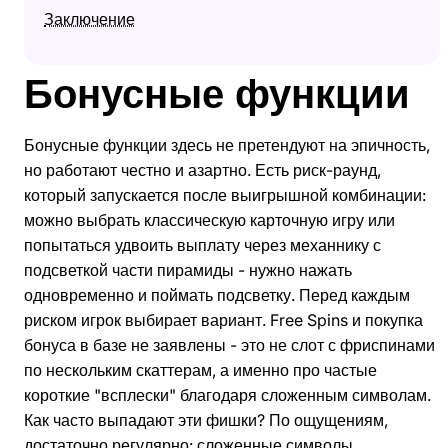
Заключение
Бонусные функции
Бонусные функции здесь не претендуют на эпичность,
но работают честно и азартно. Есть риск-раунд,
который запускается после выигрышной комбинации:
можно выбрать классическую карточную игру или
попытаться удвоить выплату через механнику с
подсветкой части пирамиды - нужно нажать
одновременно и поймать подсветку. Перед каждым
риском игрок выбирает вариант. Free Spins и покупка
бонуса в базе не заявлены - это не слот с фриспинами
по нескольким скаттерам, а именно про частые
короткие "всплески" благодаря сложенным символам.
Как часто выпадают эти фишки? По ощущениям,
достаточно регулярно: сложенные символы