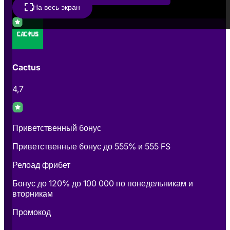
4,3
На весь экран
Cactus
4,7
Приветственный бонус
Приветственные бонус до 555% и 555 FS
Релоад фрибет
Бонус до 120% до 100 000 по понедельникам и
вторникам
Промокод