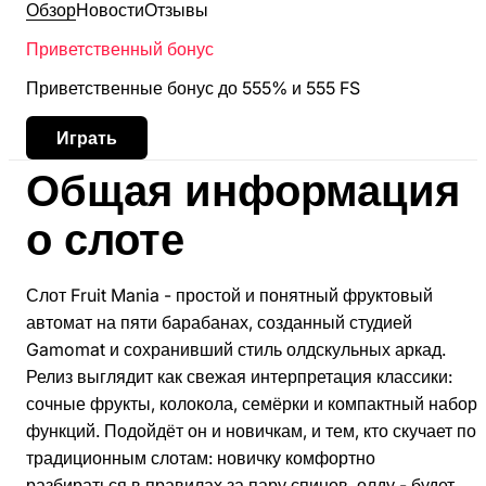
Обзор
Новости
Отзывы
Приветственный бонус
Приветственные бонус до 555% и 555 FS
Играть
Общая информация
о слоте
Слот Fruit Mania - простой и понятный фруктовый
автомат на пяти барабанах, созданный студией
Gamomat и сохранивший стиль олдскульных аркад.
Релиз выглядит как свежая интерпретация классики:
сочные фрукты, колокола, семёрки и компактный набор
функций. Подойдёт он и новичкам, и тем, кто скучает по
традиционным слотам: новичку комфортно
разбираться в правилах за пару спинов, олду - будет