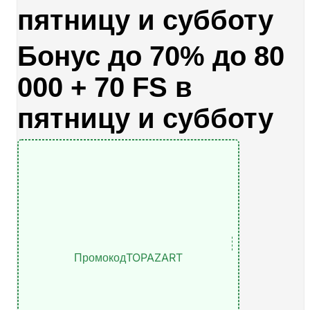
пятницу и субботу
Бонус до 70% до 80
000 + 70 FS в
пятницу и субботу
Промокод
TOPAZART