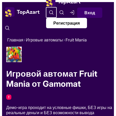
Вход
Регистрация
Главная
Игровые автоматы
Fruit Mania
Игровой автомат Fruit
Mania от Gamomat
Демо-игра проходит на условные фишки,
БЕЗ игры на
реальные деньги
и
БЕЗ возможности вывода