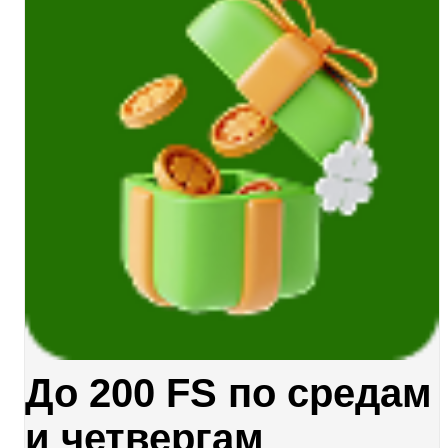
До 200 FS по средам
и четвергам