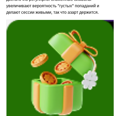
увеличивают вероятность "густых" попаданий и
делают сессии живыми, так что азарт держится.