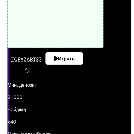
Играть
TOPAZART27
Мин. депозит
$ 1000
Вейджер
x40