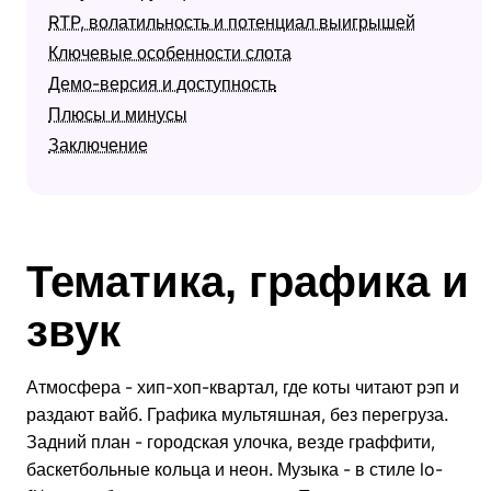
RTP, волатильность и потенциал выигрышей
Ключевые особенности слота
Демо-версия и доступность
Плюсы и минусы
Заключение
Тематика, графика и
звук
Атмосфера - хип-хоп-квартал, где коты читают рэп и
раздают вайб. Графика мультяшная, без перегруза.
Задний план - городская улочка, везде граффити,
баскетбольные кольца и неон. Музыка - в стиле lo-