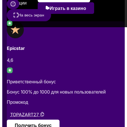
редакции
Играть в казино
4,1
На весь экран
Epicstar
4,6
Приветственный бонус
Бонус 100% до 1000 для новых пользователей
Промокод
TOPAZART27
Получить бонус