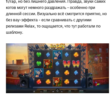
fi/rap, но без лишнего давления. Правда, звуки самих
котов могут немного раздражать - особенно при
длинной сессии. Визуально всё смотрится приятно, но
без вау-эффекта - если сравнивать с другими
релизами Relax, то ощущается, что тут работали по
шаблону.