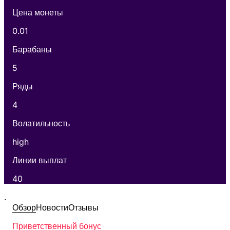
Цена монеты
0.01
Барабаны
5
Ряды
4
Волатильность
high
Линии выплат
40
.
Обзор
Новости
Отзывы
Приветственный бонус