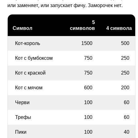
или заменяет, или запускает фичу. Заморочек нет.
5
Символ
символов
4 символа
Кот-король
1500
500
Кот с бумбоксом
750
250
Кот с краской
750
250
Кот с мячом
600
200
Черви
100
60
Трефы
100
60
Пики
100
40