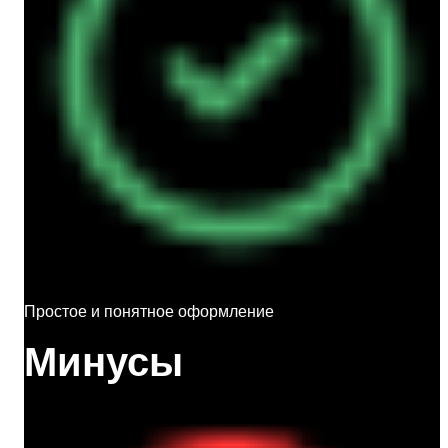
Простое и понятное оформление
Минусы