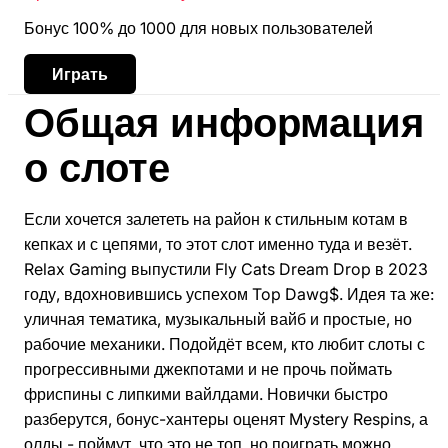
Бонус 100% до 1000 для новых пользователей
Играть
Общая информация
о слоте
Если хочется залететь на район к стильным котам в
кепках и с цепями, то этот слот именно туда и везёт.
Relax Gaming выпустили Fly Cats Dream Drop в 2023
году, вдохновившись успехом Top Dawg$. Идея та же:
уличная тематика, музыкальный вайб и простые, но
рабочие механики. Подойдёт всем, кто любит слоты с
прогрессивными джекпотами и не прочь поймать
фриспины с липкими вайлдами. Новички быстро
разберутся, бонус-хантеры оценят Mystery Respins, а
олды - поймут, что это не топ, но поиграть можно.