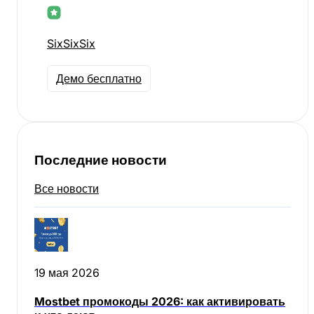
SixSixSix
Демо бесплатно
Последние новости
Все новости
19 мая 2026
Mostbet промокоды 2026: как активировать