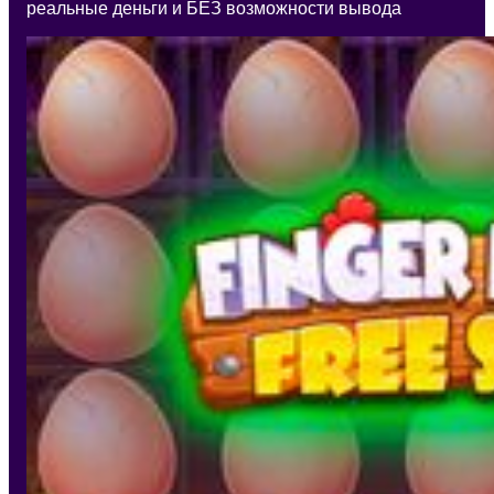
реальные деньги
и
БЕЗ возможности вывода