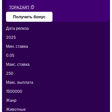
TOPAZART
Получить бонус
Дата релиза
2025
Мин. ставка
0.05
Макс. ставка
250
Макс. выплата
1500000
Жанр
Животные