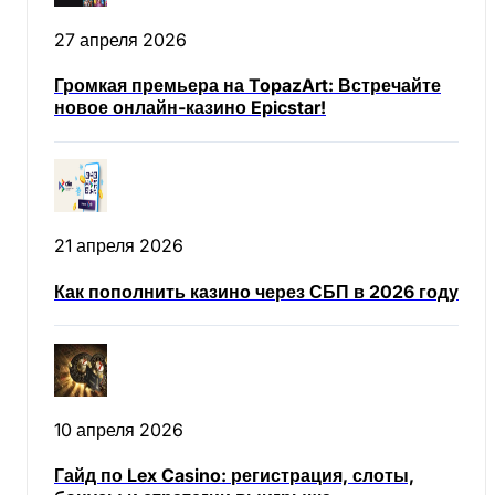
27 апреля 2026
Громкая премьера на TopazArt: Встречайте
новое онлайн-казино Epicstar!
21 апреля 2026
Как пополнить казино через СБП в 2026 году
10 апреля 2026
Гайд по Lex Casino: регистрация, слоты,