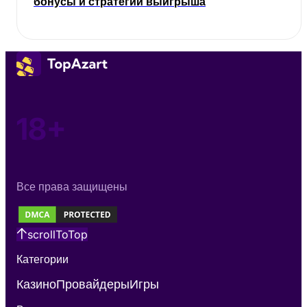
бонусы и стратегии выигрыша
18+
Все права защищены
scrollToTop
Категории
Казино
Провайдеры
Игры