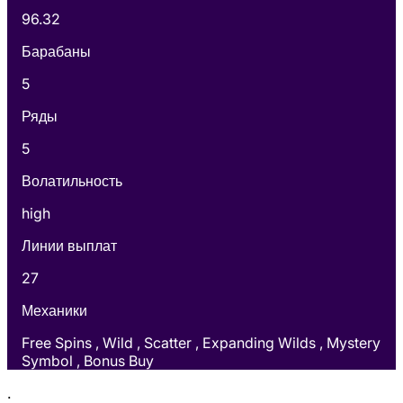
96.32
Барабаны
5
Ряды
5
Волатильность
high
Линии выплат
27
Механики
Free Spins
,
Wild
,
Scatter
,
Expanding Wilds
,
Mystery
Symbol
,
Bonus Buy
.