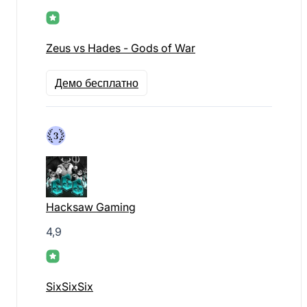
Zeus vs Hades - Gods of War
Демо бесплатно
Hacksaw Gaming
4,9
SixSixSix