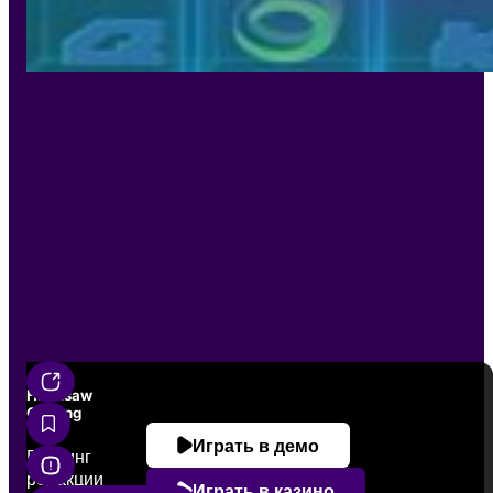
Hacksaw
Gaming
Играть в демо
Рейтинг
редакции
Играть в казино