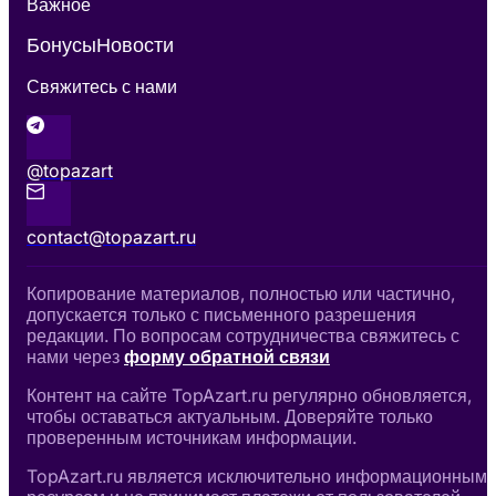
Важное
Бонусы
Новости
Свяжитесь с нами
@topazart
contact@topazart.ru
Копирование материалов, полностью или частично,
допускается только с письменного разрешения
редакции. По вопросам сотрудничества свяжитесь с
нами через
форму обратной связи
Контент на сайте TopAzart.ru регулярно обновляется,
чтобы оставаться актуальным. Доверяйте только
проверенным источникам информации.
TopAzart.ru является исключительно информационным