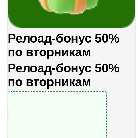
Релоад-бонус 50%
по вторникам
Релоад-бонус 50%
по вторникам