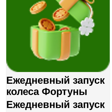
Ежедневный запуск
колеса Фортуны
Ежедневный запуск