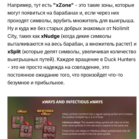
Например, тут есть
"xZone"
- это такие зоны, которые
могут появиться на барабанах и, если через них
проходят символы, врубить множитель для выигрыша.
Ну и куда же без старых добрых знакомых от Nolimit
City, таких как
xNudge
(когда дикие символы
выталкиваются на весь барабан, а множитель растет) и
xSplit
(которые делят символы, увеличивая количество
выигрышных путей). Каждое вращение в Duck Hunters
- это не просто надежда на совпадение, это
постоянное ожидание того, что произойдет что-то
безумное и прибыльное.