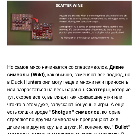
Но самое мясо начинается со спецсимволов.
Дикие
символы (Wild)
, как обычно, заменяют всё подряд, но
в Duck Hunters они могут еще и множители приносить
или разрастаться на весь барабан.
Скаттеры
, которые
тут, скорее всего, выглядят как крякающие утки или
что-то в этом духе, запускают бонусные игры. А еще
есть фишки вроде
"Shotgun" символов
, которые
стреляют по другим символам и превращают их в
дикие или другие крутые штуки. И, конечно же,
"Bullet"