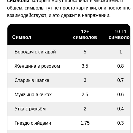
символы
, которые могут прокачивать множители. В
общем, символы тут не просто картинки, они постоянно
взаимодействуют, и это держит в напряжении.
12+
10-11
Символ
символов
символов
Бородач с сигарой
5
1
Женщина в розовом
3.5
0.8
Старик в шапке
3
0.7
Мужчина в очках
2.5
0.6
Утка с ружьём
2
0.4
Гнездо с яйцами
1.75
0.3