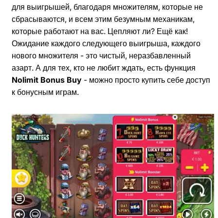
для выигрышей, благодаря множителям, которые не
сбрасываются, и всем этим безумным механикам,
которые работают на вас. Цепляют ли? Ещё как!
Ожидание каждого следующего выигрыша, каждого
нового множителя - это чистый, неразбавленный
азарт. А для тех, кто не любит ждать, есть функция
Nolimit Bonus Buy
- можно просто купить себе доступ
к бонусным играм.