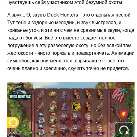
чувствуешь себя участником этой безумной охоты.
А звук... О, звук в Duck Hunters - это отдельная песня!
Тут тебе и задорные мелодии, и звук выстрелов, и
кряканье уток, и эти ни с чем не сравнимые звуки, когда
падают бонусы. Всё это вместе создает полное
погружение в эту развеселую охоту, но без всякой там
жестокости - чисто поржать и поазартничать. Анимации
символов, как они меняются, взрываются - всё это
очень плавно и зрелищно, скучать точно не придется.