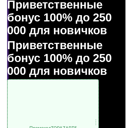
Приветственные
бонус 100% до 250
000 для новичков
Приветственные
бонус 100% до 250
000 для новичков
Промокод
TOPAZART5