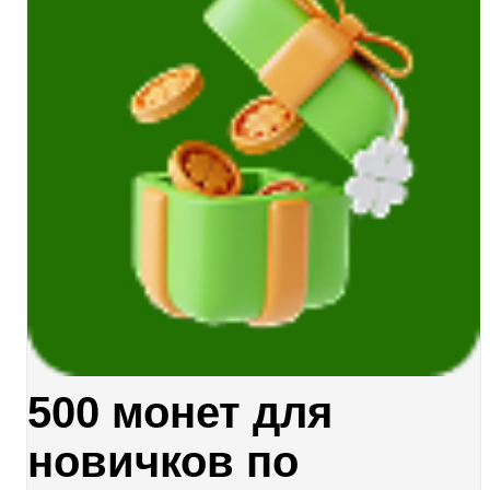
500 монет для
новичков по