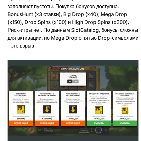
заполняют пустоты. Покупка бонусов доступна:
BonusHunt (x3 ставки), Big Drop (x40), Mega Drop
(x150), Drop Spins (x100) и High Drop Spins (x200).
Риск-игры нет. По данным SlotCatalog, бонусы сложны
для активации, но Mega Drop с пятью Drop-символами
- это взрыв