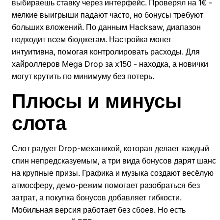
выбираешь ставку через интерфейс. Проверял на 1€ -
мелкие выигрыши падают часто, но бонусы требуют
больших вложений. По данным Hacksaw, диапазон
подходит всем бюджетам. Настройка монет
интуитивна, помогая контролировать расходы. Для
хайроллеров Mega Drop за x150 - находка, а новички
могут крутить по минимуму без потерь.
Плюсы и минусы
слота
Слот радует Drop-механикой, которая делает каждый
спин непредсказуемым, а три вида бонусов дарят шанс
на крупные призы. Графика и музыка создают весёлую
атмосферу, демо-режим помогает разобраться без
затрат, а покупка бонусов добавляет гибкости.
Мобильная версия работает без сбоев. Но есть