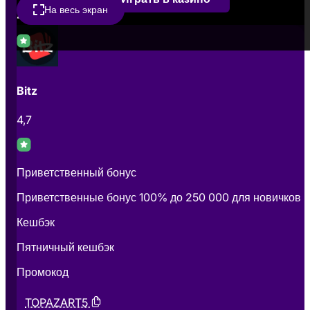
На весь экран
4,2
Bitz
4,7
Приветственный бонус
Приветственные бонус 100% до 250 000 для новичков
Кешбэк
Пятничный кешбэк
Промокод
TOPAZART5