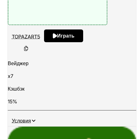
Играть
TOPAZART5
Вейджер
x7
Кэшбэк
15%
Условия
Каждую пятницу казино возвращает вам кешбэк до