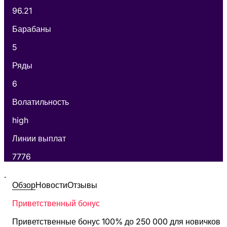
96.21
Барабаны
5
Ряды
6
Волатильность
high
Линии выплат
7776
.
Обзор
Новости
Отзывы
Приветственный бонус
Приветственные бонус 100% до 250 000 для новичков