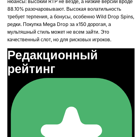
нюансы: высокий RTP не везде, а низкие версии вроде
88.10% разочаровывают. Высокая волатильность
требует терпения, а бонусы, особенно Wild Drop Spins,
редки. Покупка Mega Drop за x150 дорогая, а
мультяшный стиль может не всем зайти. Это
качественный слот, но для рисковых игроков.
Редакционный
рейтинг