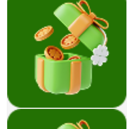
15% — чем выше ваш уровень лояльности, тем
больше процент.
Отыгрывается он с вейджером x7 и
только в слотах из раздела «Отыгрыш бонуса» (можно
найти в боковом меню: Казино → Отыгрыш бонуса),
кроме нескольких исключённых игр.
На активацию
кешбэка даётся 3 дня, а на отыгрыш — ещё 2 дня.
Кампания обнуляется один раз в месяц.