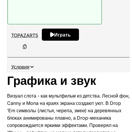
Играть
TOPAZART5
Условия
Графика и звук
Для активации бонуса необходимо ввести промокод в
специальное поле на официальном сайте казино.
Визуал слота - как мультфильм из детства. Лесной фон,
Canny и Mona на краях экрана создают уют. В Drop
‘Em символы (листья, черепа, змеи) на деревянных
блоках анимированы плавно, а Drop-механика
сопровождается яркими эффектами. Проверял на