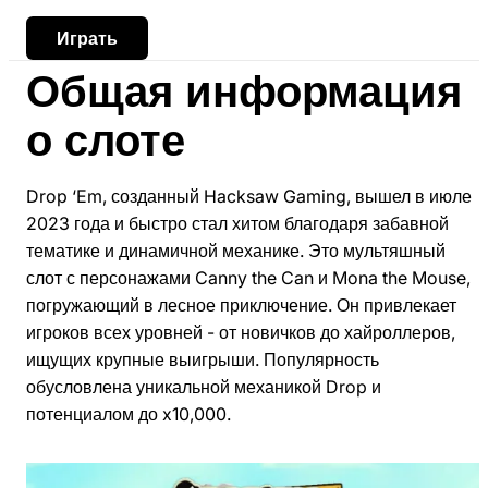
Играть
Общая информация
о слоте
Drop ‘Em, созданный Hacksaw Gaming, вышел в июле
2023 года и быстро стал хитом благодаря забавной
тематике и динамичной механике. Это мультяшный
слот с персонажами Canny the Can и Mona the Mouse,
погружающий в лесное приключение. Он привлекает
игроков всех уровней - от новичков до хайроллеров,
ищущих крупные выигрыши. Популярность
обусловлена уникальной механикой Drop и
потенциалом до x10,000.