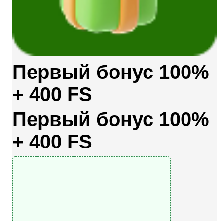
Первый бонус 100%
+ 400 FS
Первый бонус 100%
+ 400 FS