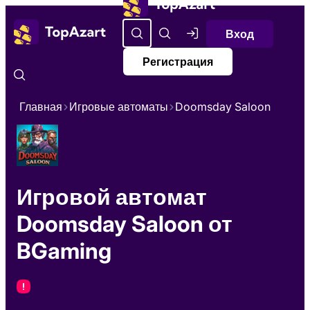
Вход
Регистрация
Главная
Игровые автоматы
Doomsday Saloon
Игровой автомат
Doomsday Saloon от
BGaming