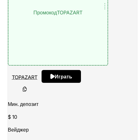
Промокод
TOPAZART
Играть
TOPAZART
Мин. депозит
$ 10
Вейджер