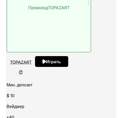
Промокод
TOPAZART
Играть
TOPAZART
Мин. депозит
$ 10
Вейджер
x40