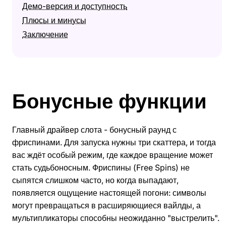
Демо-версия и доступность
Плюсы и минусы
Заключение
Бонусные функции
Главный драйвер слота - бонусный раунд с
фриспинами. Для запуска нужны три скаттера, и тогда
вас ждёт особый режим, где каждое вращение может
стать судьбоносным. Фриспины (Free Spins) не
сыпятся слишком часто, но когда выпадают,
появляется ощущение настоящей погони: символы
могут превращаться в расширяющиеся вайлды, а
мультипликаторы способны неожиданно "выстрелить".