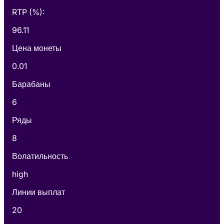
RTP (%):
96.11
Цена монеты
0.01
Барабаны
6
Ряды
8
Волатильность
high
Линии выплат
20