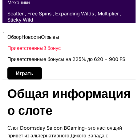
Механики
Scatter
,
Free Spins
,
Expanding Wilds
,
Multiplier
,
Sticky Wild
.
Обзор
Новости
Отзывы
Приветственный бонус
Приветственные бонусы на 225% до 620 + 900 FS
Играть
Общая информация
о слоте
Слот Doomsday Saloon BGaming- это настоящий
привет из альтернативного Дикого Запада с