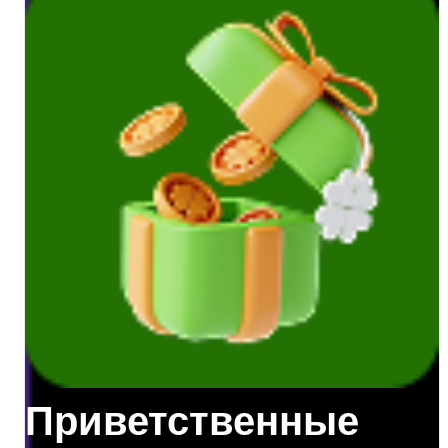
Приветственные